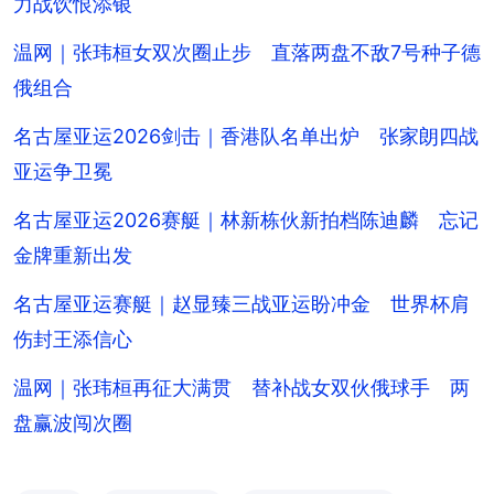
力战饮恨添银
温网｜张玮桓女双次圈止步 直落两盘不敌7号种子德
俄组合
名古屋亚运2026剑击｜香港队名单出炉 张家朗四战
亚运争卫冕
名古屋亚运2026赛艇｜林新栋伙新拍档陈迪麟 忘记
金牌重新出发
名古屋亚运赛艇｜赵显臻三战亚运盼冲金 世界杯肩
伤封王添信心
温网｜张玮桓再征大满贯 替补战女双伙俄球手 两
盘赢波闯次圈