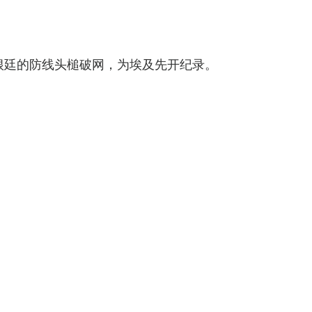
，突破阿根廷的防线头槌破网，为埃及先开纪录。