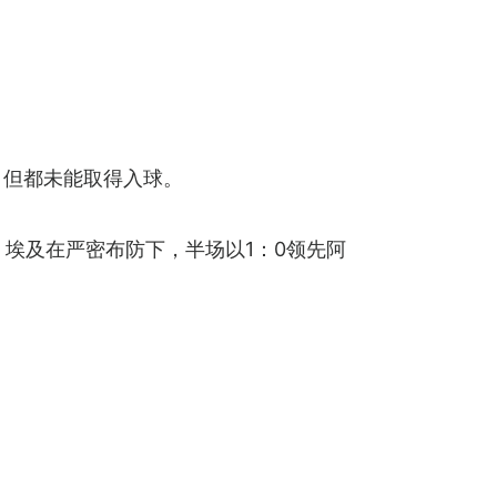
曾攻门，但都未能取得入球。
埃及在严密布防下，半场以1：0领先阿