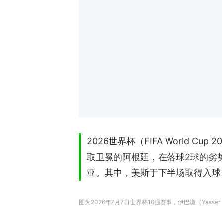
2026世界杯（FIFA World C
取卫冕的阿根廷，在落球2球的劣势
亚。其中，美斯于下半场取得入球
图为2026年7月7日世界杯16强赛事，伊巴谦（Yasser 