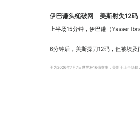
伊巴谦头槌破网 美斯射失12码
上半场15分钟，伊巴谦（Yasser 
6分钟后，美斯操刀12码，但被埃及门将
图为2026年7月7日世界杯16强赛事，美斯于上半场操刀1