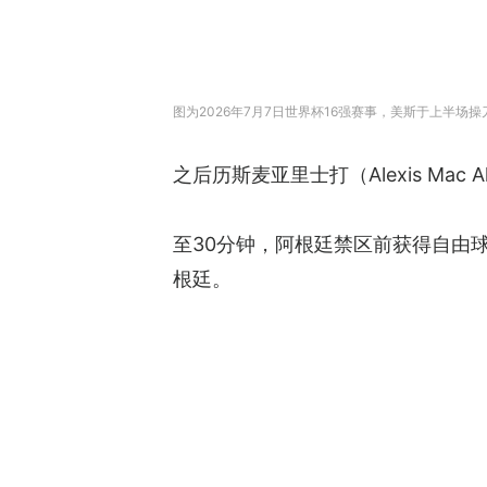
图为2026年7月7日世界杯16强赛事，美斯于上半场操刀1
之后历斯麦亚里士打（Alexis Mac 
至30分钟，阿根廷禁区前获得自由
根廷。