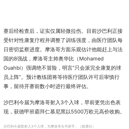
赛后经检查后，证实仅属轻微拉伤。目前沙巴利正接
受针对性康复疗程并调整了训练强度，由医疗团队每
日密切监察进度。摩洛哥方面乐观估计他能赶上与法
国的8强战，摩洛哥主帅奥华比（Mohamed 
Ouahbi）强调绝不冒险，明言“只会派完全康复的球
员上阵”。预计教练团将等待医疗团队许可后审慎行
事，留待开赛前数小时进行最终评估。
沙巴利今届为摩洛哥射入3个入球，早前更凭出色表
现，获德甲班霸拜仁慕尼黑以5500万欧元高价收购。
沙巴利今届暂射入3个入球，为摩洛哥头号射手。（路透社）