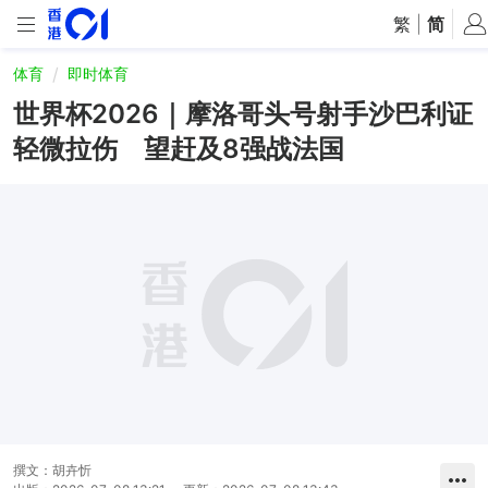
繁
|
简
体育
即时体育
世界杯2026｜摩洛哥头号射手沙巴利证
轻微拉伤 望赶及8强战法国
撰文：
胡卉忻