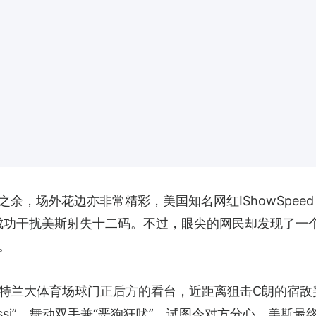
，场外花边亦非常精彩，美国知名网红IShowSpeed（
叫”成功干扰美斯射失十二码。不过，眼尖的网民却发现了一个
。
国亚特兰大体育场球门正后方的看台，近距离狙击C朗的宿
essi”，舞动双手兼“恶狗狂吠”，试图令对方分心，美斯