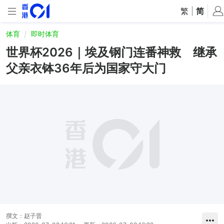
繁
|
简
体育
即时体育
世界杯2026｜埃及钢门连番神救 继承
父亲衣钵36年后为国家守大门
撰文：
赵子晋