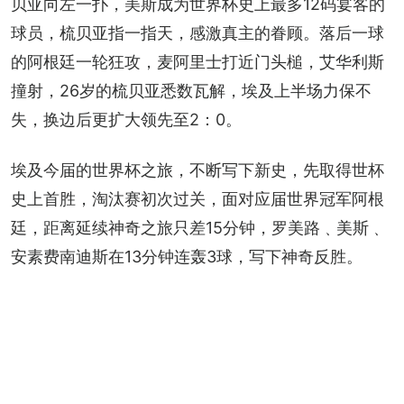
贝亚向左一扑，美斯成为世界杯史上最多12码宴客的
球员，梳贝亚指一指天，感激真主的眷顾。落后一球
的阿根廷一轮狂攻，麦阿里士打近门头槌，艾华利斯
撞射，26岁的梳贝亚悉数瓦解，埃及上半场力保不
失，换边后更扩大领先至2：0。
埃及今届的世界杯之旅，不断写下新史，先取得世杯
史上首胜，淘汰赛初次过关，面对应届世界冠军阿根
廷，距离延续神奇之旅只差15分钟，罗美路﹑美斯﹑
安素费南迪斯在13分钟连轰3球，写下神奇反胜。