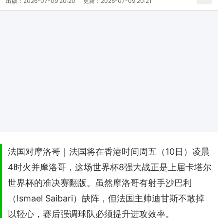
出版：
2026-07-09 20:20
更新：
2026-07-09 20:21
法国对摩洛哥｜法国将在香港时间周五（10日）凌晨
4时火并摩洛哥，这场世界杯8强大战正是上届卡塔尔
世界杯的准决赛翻版。虽然摩洛哥有射手沙巴利
（Ismael Saibari）缺阵，但法国主帅迪甘斯不敢掉
以轻心，赛后强调球队必须提升进攻效率。