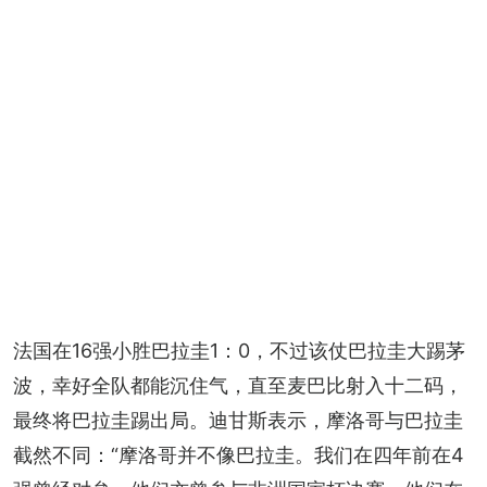
法国在16强小胜巴拉圭1：0，不过该仗巴拉圭大踢茅
波，幸好全队都能沉住气，直至麦巴比射入十二码，
最终将巴拉圭踢出局。迪甘斯表示，摩洛哥与巴拉圭
截然不同：“摩洛哥并不像巴拉圭。我们在四年前在4