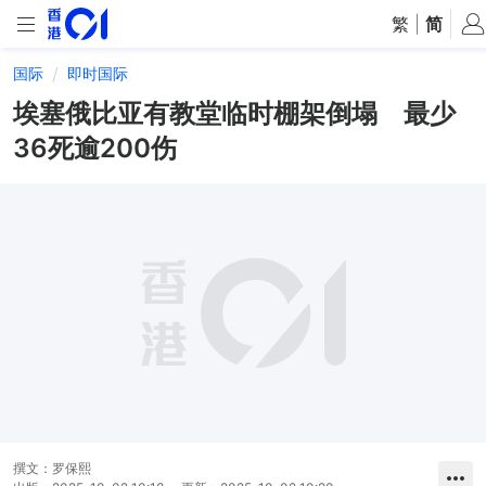
繁
|
简
国际
即时国际
埃塞俄比亚有教堂临时棚架倒塌 最少
36死逾200伤
撰文：
罗保熙