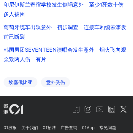
印尼伊斯兰寄宿学校发生倒塌意外 至少1死数十伤
多人被困
葡萄牙缆车出轨意外 初步调查：连接车厢缆索事发
前已断裂
韩国男团SEVENTEEN演唱会发生意外 烟火飞向观
众致两人伤｜有片
埃塞俄比亚
意外受伤
01线报
关于我们
01招聘
广告查询
01App
常见问题