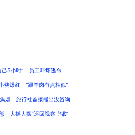
己5小时” 员工吓坏逃命
串烧爆红 “跟羊肉有点相似”
焦虑 旅行社首接熊出没咨询
熊 大摇大摆“巡回视察”陷阱