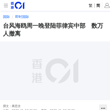
繁
|
简
国际
即时国际
台风海鸥周一晚登陆菲律宾中部 数万
人撤离
撰文：
蔺思含