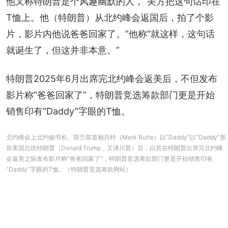
他又称特朗普是个风趣幽默的人，“美方把这句话印在
T恤上。他（特朗普）从北约峰会返国后，拍了个影
片，影片内他说爸爸回家了。”他称“就这样，这句话
就诞生了，但这并非本意。”
特朗普2025年6月出席完北约峰会返美后，不但
发布
影片称“爸爸回家了”
，特朗普竞选筹款部门更是
开始
销售印有“Daddy”字眼的T恤
。
北约峰会上北约秘书长、荷兰前首相吕特（Mark Rutte）以“Daddy”以“Daddy”形
容美国总统特朗普（Donald Trump，又译川普）后，白宫在特朗普出席完北约峰
会返美之际发布影片称“爸爸回家了”，特朗普竞选筹款部门更是开始销售印有
“Daddy”字眼的T恤。（特朗普竞选筹款网站）