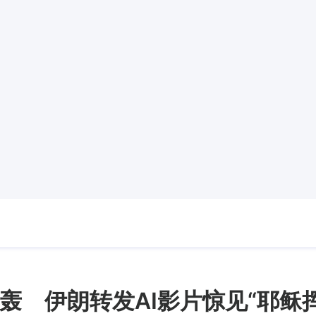
轰 伊朗转发AI影片惊见“耶稣