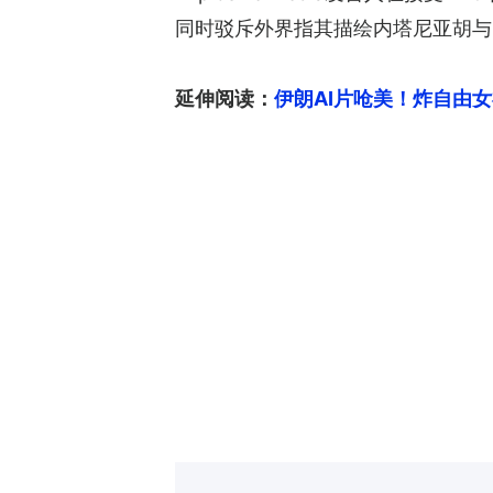
同时驳斥外界指其描绘内塔尼亚胡与以色
延伸阅读：
伊朗AI片呛美！炸自由