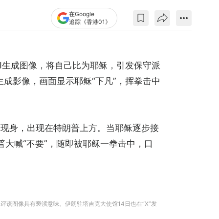
在Google
追踪《香港01》
布一张AI生成图像，将自己比为耶稣，引发保守派
生成影像，画面显示耶稣“下凡”，挥拳击中
中现身，出现在特朗普上方。当耶稣逐步接
普大喊“不要”，随即被耶稣一拳击中，口
批评该图像具有亵渎意味。伊朗驻塔吉克大使馆14日也在“X”发