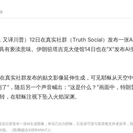
20
mp，又译川普）12日在真实社群（Truth Social）发
有亵渎意味。伊朗驻塔吉克大使馆14日也在“X”发布AI
在真实社群发布的贴文影像延伸生成，可见耶稣从天空
了”，随后另一个声音喊出：“这是什么？”画面中，特朗
转，在耶稣注视下坠入火焰深渊。
12日在真实社群发布一张AI生成图像，将自己比为耶稣，引发保守派与基督教支持者反弹，
。（图/翻摄自X@IRANinTJ）