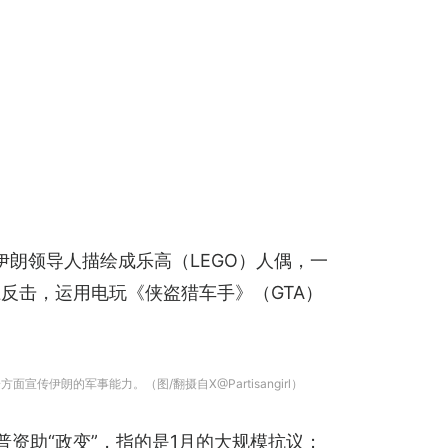
列与伊朗领导人描绘成乐高（LEGO）人偶，一
反击，运用电玩《侠盗猎车手》（GTA）
传伊朗的军事能力。（图/翻摄自X@Partisangirl）
朗普资助“政变”，指的是1月的大规模抗议；