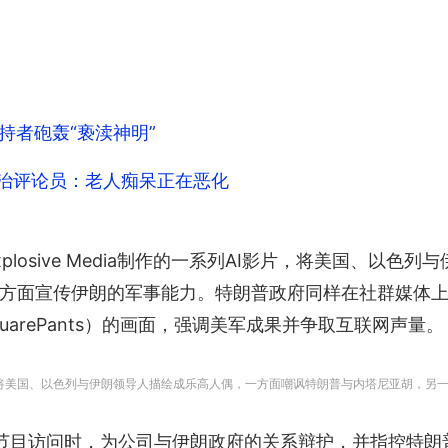
持者砲轰“亵渎神明”
政治评论员：老人痴呆正在恶化
losive Media制作的一系列AI影片，将美国、以色
方面宣传伊朗的军事能力。特朗普政府同样在社群媒体上
SquarePants）的画面，强调美军成果并争取互联网声量。
I影片，将美国、以色列与伊朗领导人描绘成乐高人偶，一方面嘲讽特朗普与内塔尼亚胡，另一方面宣
在接受BBC节目访问时，为公司与伊朗政府的关系辩护，并指控特