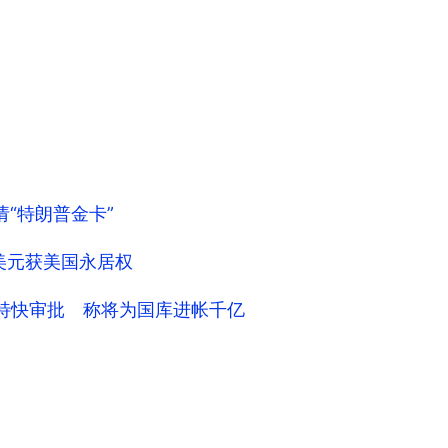
请“特朗普金卡”
万美元获美国永居权
获特快审批 称将为国库进帐千亿