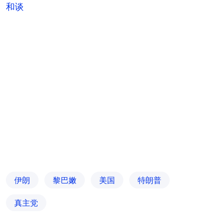
和谈
伊朗
黎巴嫩
美国
特朗普
真主党