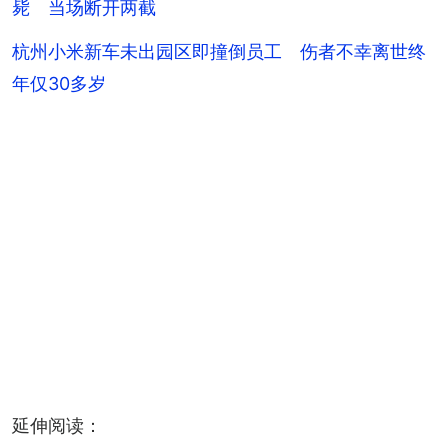
毙 当场断开两截
杭州小米新车未出园区即撞倒员工 伤者不幸离世终
年仅30多岁
延伸阅读：