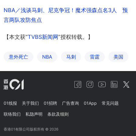
NBA／浅谈马刺、尼克争冠！魔术强森点名3人　预
言两队攻防焦点
【本文获“
TVBS新闻网
”授权转载。】
意外死亡
NBA
马刺
雷霆
美国
01线报
关于我们
01招聘
广告查询
01App
常见问题
联络我们
私隐声明
条款及细则
香港01有限公司版权所有 ©
2026