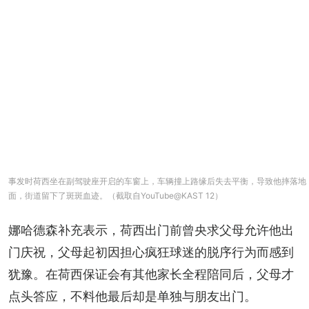
事发时荷西坐在副驾驶座开启的车窗上，车辆撞上路缘后失去平衡，导致他摔落地
面，街道留下了斑斑血迹。（截取自YouTube@KAST 12）
娜哈德森补充表示，荷西出门前曾央求父母允许他出
门庆祝，父母起初因担心疯狂球迷的脱序行为而感到
犹豫。在荷西保证会有其他家长全程陪同后，父母才
点头答应，不料他最后却是单独与朋友出门。