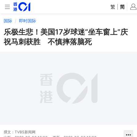
繁
|
简
国际
即时国际
乐极生悲！美国17岁球迷“坐车窗上”庆
祝马刺获胜 不慎摔落脑死
撰文：
TVBS新闻网