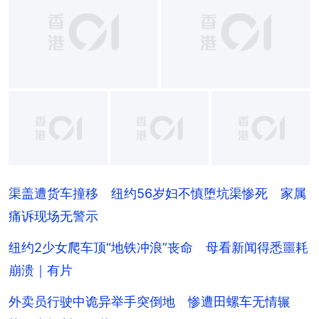
+
5
渠盖遭货车撞移 纽约56岁妇不慎堕坑渠惨死 家属
痛诉现场无警示
纽约2少女爬车顶“地铁冲浪”丧命 母看新闻得悉噩耗
崩溃｜有片
外卖员行驶中诡异举手突倒地 惨遭田螺车无情辗