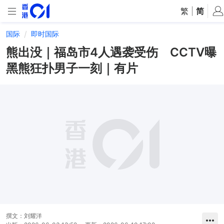
繁
|
简
国际
即时国际
熊出没｜福岛市4人遇袭受伤 CCTV曝
黑熊狂扑男子一刻｜有片
撰文：
刘耀洋