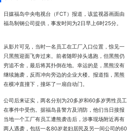
日媒福岛中央电视台（FCT）报道，该监视器画面由
福岛制钢公司提供，事发时间为2日早上6时25分。
从影片可见，当时一名员工在工厂入口位置，惊见一
只黑​​熊迎面飞奔过来。前者随即掉头逃跑，但黑熊仍
穷追不舍，最后将其扑倒在地。幸运的是，黑熊没有
继续施袭，反而冲向旁边的企业大楼。报道指，黑熊
在横冲直撞下，撞坏了一扇自动门。
公司后来证实，两名分别为20多岁和60多岁男性员工
在事件中受伤。据福岛县警方及消防，他们当日接报
当地一个工厂有员工遭熊袭击后，涉事现场附近再有
两人遇袭，包括一名80岁老妇居民及另一间公司的60