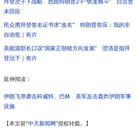
拜登次子下战帖 想跟特朗普2子“铁笼格斗” 白宫暂
未回应
民众携拜登签名证书求“改名” 特朗普答应：我的非
自动笔｜有片
美能源部长口误“国家正朝错方向发展” 澄清是指拜
登治下｜有片
延伸阅读：
伊朗飞弹袭击科威特、巴林　美军反击轰炸伊朗军事
设施
【本文获“
中天新闻网
”授权转载。】