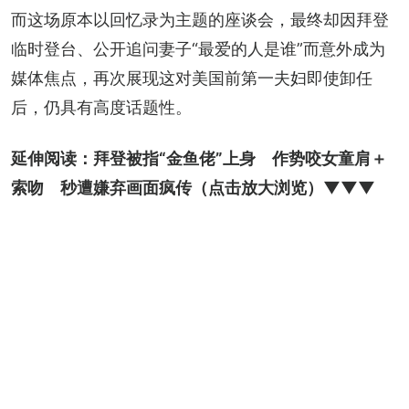
而这场原本以回忆录为主题的座谈会，最终却因拜登
临时登台、公开追问妻子“最爱的人是谁”而意外成为
媒体焦点，再次展现这对美国前第一夫妇即使卸任
后，仍具有高度话题性。
延伸阅读：
拜登被指“金鱼佬”上身　作势咬女童肩＋
索吻　秒遭嫌弃画面疯传
（点击放大浏览）▼▼▼