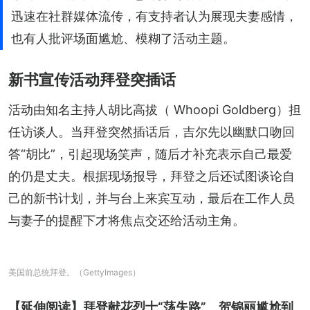
迅速在社群媒体流传，有支持者认为展现夫妻感情，
也有人批评场面尴尬、模糊了活动主题。
新书宣传活动拜登突插话
活动由知名主持人胡比高拔（ Whoopi Goldberg）担
任访谈人。当拜登突然插话后，吉尔先以幽默口吻回
答“胡比”，引起现场笑声，随后才补充表示自己最爱
的仍是丈夫。根据现场报导，拜登之后还试图谈论自
己的新书计划，并与台上来宾互动，最后在工作人员
与妻子的提醒下才将焦点交还给活动主角。
美国前总统拜登。（GettyImages）
【延伸阅读】
拜登献花烈士“荡失路”　贺锦丽尴尬到