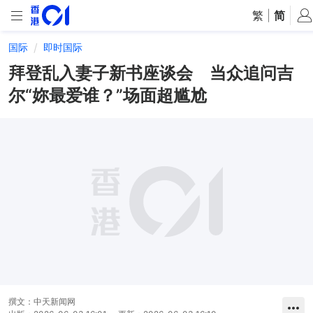
繁
|
简
国际
即时国际
拜登乱入妻子新书座谈会 当众追问吉
尔“妳最爱谁？”场面超尴尬
撰文：
中天新闻网