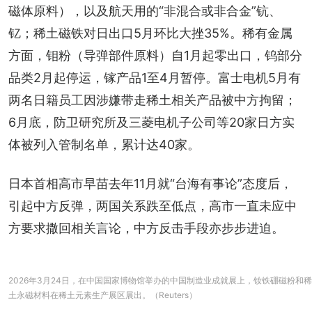
磁体原料），以及航天用的“非混合或非合金”钪、
钇；稀土磁铁对日出口5月环比大挫35%。稀有金属
方面，钼粉（导弹部件原料）自1月起零出口，钨部分
品类2月起停运，镓产品1至4月暂停。富士电机5月有
两名日籍员工因涉嫌带走稀土相关产品被中方拘留；
6月底，防卫研究所及三菱电机子公司等20家日方实
体被列入管制名单，累计达40家。
日本首相高市早苗去年11月就“台海有事论”态度后，
引起中方反弹，两国关系跌至低点，高市一直未应中
方要求撒回相关言论，中方反击手段亦步步进迫。
2026年3月24日，在中国国家博物馆举办的中国制造业成就展上，钕铁硼磁粉和稀
土永磁材料在稀土元素生产展区展出。（Reuters）