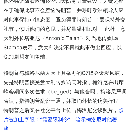
他还强调随着欧洲逐渐加大防务力量建设，关键之处
在于确保此事不会惹恼特朗普，并呼吁欧洲领导人应
对此事保持审慎态度，避免得罪特朗普，“要保持外交
礼节，倾听他们的意见，并尽量温和以对”。此外，意
大利外长塔亚尼（Antonio Tajani）对当地传媒La 
Stampa表示，意大利决定不再就此事做出回应，以
免加剧盟友间争端。
特朗普与梅洛尼两人因上月举办的G7峰会爆发风波，
先是特朗普接受意大利传媒访问时指，梅洛尼在出席
峰会期间多次乞求（begged）与他合照，梅洛尼严词
否认，指特朗普乱说一通，并取消外长的访美行程。
特朗普之后又在社交平台上传与梅洛尼交谈照片，
照
片被加上字眼：“需要限制令”，暗示梅洛尼对他著
迷
。