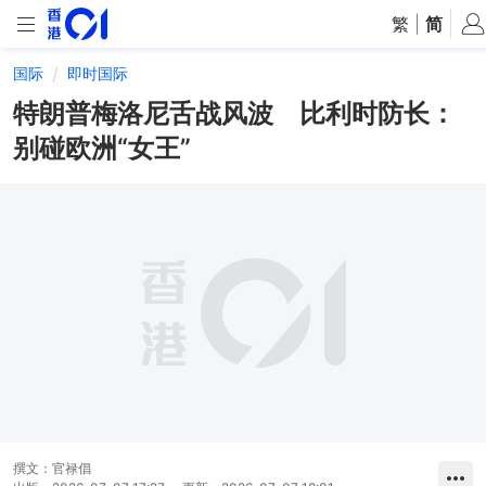
繁
|
简
国际
即时国际
特朗普梅洛尼舌战风波 比利时防长：
别碰欧洲“女王”
撰文：
官禄倡