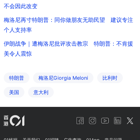
不会因此改变
梅洛尼再寸特朗普：同你做朋友无助民望 建议专注
个人支持率
伊朗战争｜遭梅洛尼批评攻击教宗 特朗普：不肯援
美令人震惊
特朗普
梅洛尼Giorgia Meloni
比利时
美国
意大利
01线报
关于我们
01招聘
广告查询
01App
常见问题