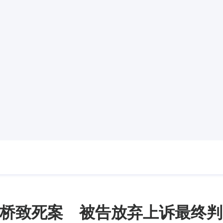
桥致死案 被告放弃上诉最终判