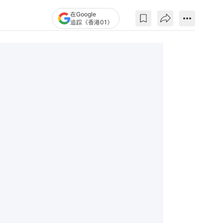
在Google
追踪《香港01》