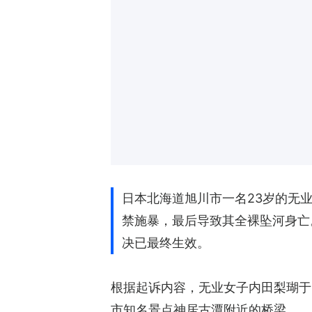
日本北海道旭川市一名23岁的无业
禁施暴，最后导致其全裸坠河身亡
决已最终生效。
根据起诉内容，无业女子内田梨瑚于2
市知名景点神居古潭附近的桥梁。