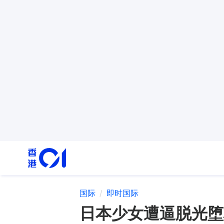
国际
即时国际
日本少女遭逼脱光堕