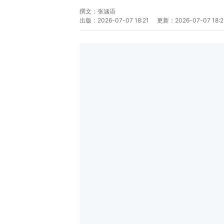
撰文：
张涵语
出版：
2026-07-07 18:21
更新：
2026-07-07 18:2