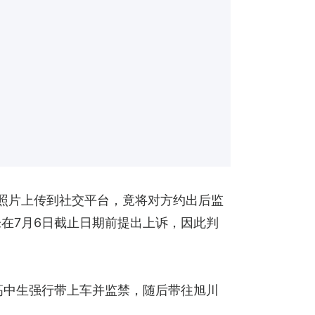
的照片上传到社交平台，竟将对方约出后监
在7月6日截止日期前提出上诉，因此判
女高中生强行带上车并监禁，随后带往旭川