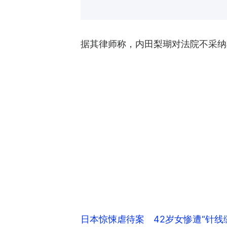
据其律师称，内田梨瑚对法院不采纳
日本惊悚虐待案 42岁女惨遭“针线