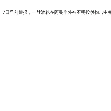
）7日早前通报，一艘油轮在阿曼岸外被不明投射物击中并