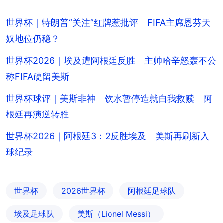
世界杯｜特朗普“关注”红牌惹批评 FIFA主席恩芬天
奴地位仍稳？
世界杯2026｜埃及遭阿根廷反胜 主帅哈辛怒轰不公
称FIFA硬留美斯
世界杯球评｜美斯非神 饮水暂停造就自我救赎 阿
根廷再演逆转胜
世界杯2026｜阿根廷3：2反胜埃及 美斯再刷新入
球纪录
世界杯
2026世界杯
阿根廷足球队
埃及足球队
美斯（Lionel Messi）