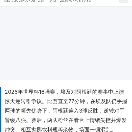
出版：
2026-07-08 12:51
更新：
2026-07-08 19:33
2026年世界杯16强赛，埃及对阿根廷的赛事中上演
惊天逆转引争议。比赛直至77分钟，在埃及队仍手握
两球的领先优势下，阿根廷连入3球反胜，逆转对手
晋级八强。赛后，两队粉丝在看台上情绪失控并爆发
冲突，相互抛掷饮料瓶等杂物，场面一顿混乱。