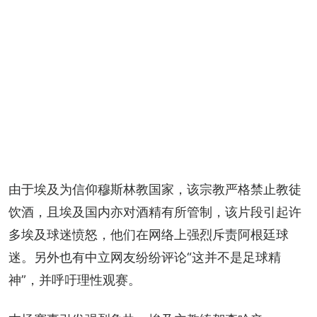
由于埃及为信仰穆斯林教国家，该宗教严格禁止教徒
饮酒，且埃及国内亦对酒精有所管制，该片段引起许
多埃及球迷愤怒，他们在网络上强烈斥责阿根廷球
迷。另外也有中立网友纷纷评论“这并不是足球精
神”，并呼吁理性观赛。