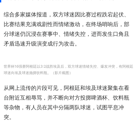
综合多家媒体报道，双方球迷因比赛过程跌宕起伏、
比赛结果充满戏剧性而情绪激动，在终场哨响后，部
分球迷仍沉浸在赛事中、情绪失控，进而发生口角且
矛盾迅速升级演变成行为攻击。
世界杯16强赛阿根廷以3:2战胜埃及后，双方球迷情绪失控、爆发冲突，有阿根廷
球迷向埃及球迷抛掷饮料瓶。（影片截图）
从网上流传的片段可见，阿根廷和埃及球迷聚集在看
台附近互相辱骂，并不断向对方投掷啤酒杯、饮料瓶
等杂物，有人员在其中分隔两队球迷，试图平息冲
突。