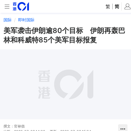
繁
|
简
国际
即时国际
美军袭击伊朗逾80个目标 伊朗再轰巴
林和科威特85个美军目标报复
撰文：
官禄倡