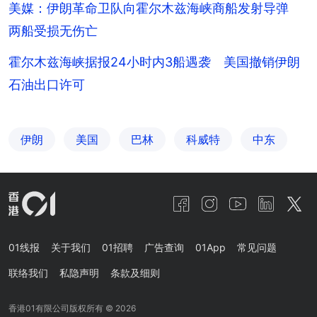
美媒：伊朗革命卫队向霍尔木兹海峡商船发射导弹
两船受损无伤亡
霍尔木兹海峡据报24小时内3船遇袭 美国撤销伊朗
石油出口许可
伊朗
美国
巴林
科威特
中东
01线报
关于我们
01招聘
广告查询
01App
常见问题
联络我们
私隐声明
条款及细则
香港01有限公司版权所有 ©
2026