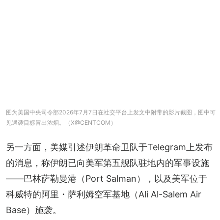
图为美国中央司令部2026年7月7日在社交平台上发文中附带的影片截图，图中可
见遇袭目标冒出浓烟。（X@CENTCOM）
另一方面，美媒引述伊朗革命卫队于Telegram上发布
的消息，称伊朗已向美军第五舰队驻地内的军事设施
——巴林萨勒曼港（Port Salman），以及美军位于
科威特的阿里・萨利姆空军基地（Ali Al-Salem Air 
Base）施袭。