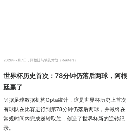
2026年7月7日，阿根廷与埃及对战（Reuters）
世界杯历史首次：78分钟仍落后两球，阿根
廷赢了
另据足球数据机构Opta统计，这是世界杯历史上首次
有球队在比赛进行到第78分钟仍落后两球，并最终在
常规时间内完成逆转取胜，创造了世界杯新的逆转纪
录。