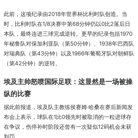
此前，这项纪录由2018年世界杯比利时队创造。当
时，比利时队在1/8决赛中第68分钟仍以0比2落后日
本队，最终连进三球完成逆转。更早的纪录包括1970
年秘鲁队对保加利亚队（第50分钟）、1938年巴西队
对瑞典队（第43分钟）以及1966年葡萄牙队对朝鲜队
（第42分钟）的逆转。
埃及主帅怒喷国际足联：这显然是一场被操
纵的比赛
据此前报道，埃及队主教练侯赛姆·哈桑在赛后新闻发
布会上表示，球队在1比0领先时被取消的一粒进球存
在争议，伤停补时阶段还曾有一次疑似12码机会未获
判罚。