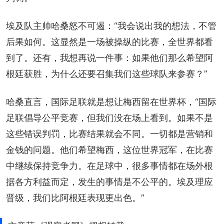
埃及队主帅哈桑怒不可遏：“我会说出我的想法，不管
后果如何。这显然是一场被操纵的比赛，全世界都看
到了。还有，我想再说一件事：如果他们那么希望阿
根廷获胜，为什么还要召集我们这些球队来参赛？”
哈桑直言，国际足联就是想让梅西留在世界杯，“国际
足联倡导公平竞赛，但我们没在场上看到。如果不是
这些错误判罚，比赛结果就会不同。一切都是营销和
金钱的问题。他们希望梅西，这位世界冠军，在比赛
中继续保持竞争力。在足球中，很多事情都在场外根
据各方利益而定，发生的事情是不公平的。埃及理应
晋级，我们比阿根廷表现更出色。”