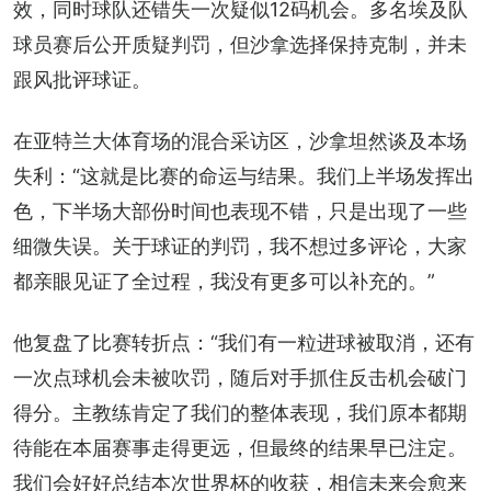
效，同时球队还错失一次疑似12码机会。多名埃及队
球员赛后公开质疑判罚，但沙拿选择保持克制，并未
跟风批评球证。
在亚特兰大体育场的混合采访区，沙拿坦然谈及本场
失利：“这就是比赛的命运与结果。我们上半场发挥出
色，下半场大部份时间也表现不错，只是出现了一些
细微失误。关于球证的判罚，我不想过多评论，大家
都亲眼见证了全过程，我没有更多可以补充的。”
他复盘了比赛转折点：“我们有一粒进球被取消，还有
一次点球机会未被吹罚，随后对手抓住反击机会破门
得分。主教练肯定了我们的整体表现，我们原本都期
待能在本届赛事走得更远，但最终的结果早已注定。
我们会好好总结本次世界杯的收获，相信未来会愈来