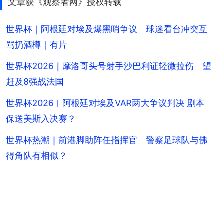
文章获《观察者网》授权转载
世界杯｜阿根廷对埃及爆黑哨争议 球迷看台冲突互
骂扔酒樽｜有片
世界杯2026｜摩洛哥头号射手沙巴利证轻微拉伤 望
赶及8强战法国
世界杯2026︱阿根廷对埃及VAR两大争议判决 剧本
保送美斯入决赛？
世界杯热潮｜前港脚助阵任指挥官 警察足球队与佛
得角队有相似？