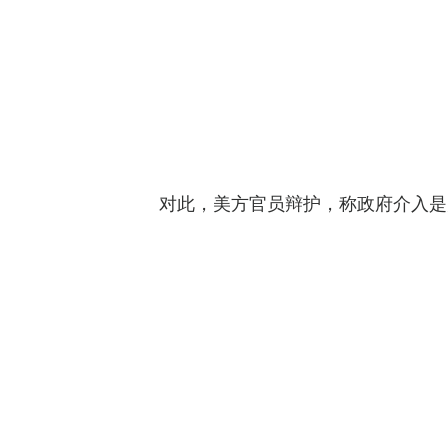
对此，美方官员辩护，称政府介入是