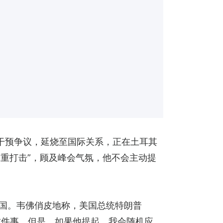
治干预争议，延烧至国际关系，正在土耳其
“沉重打击”，顾及峰会气氛，他不会主动提
员国。韦佛俏皮地称，美国总统特朗普
起这件事。但是，如果他提起，我会随机应