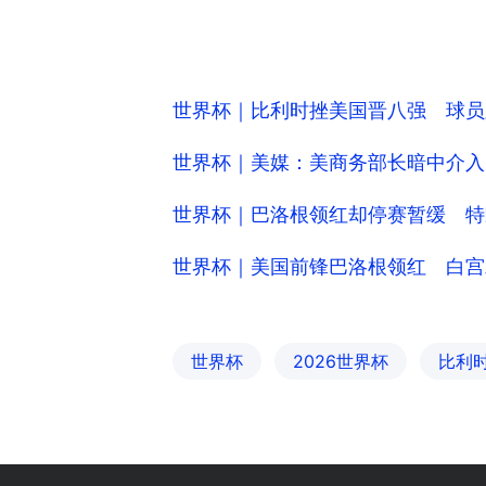
世界杯｜比利时挫美国晋八强 球员
世界杯｜美媒：美商务部长暗中介入
世界杯｜巴洛根领红却停赛暂缓 特朗
世界杯｜美国前锋巴洛根领红 白宫
世界杯
2026世界杯
比利