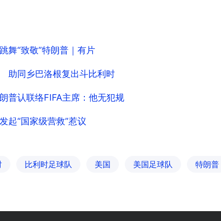
跳舞“致敬”特朗普｜有片
 助同乡巴洛根复出斗比利时
普认联络FIFA主席：他无犯规
发起“国家级营救”惹议
时
比利时足球队
美国
美国足球队
特朗普