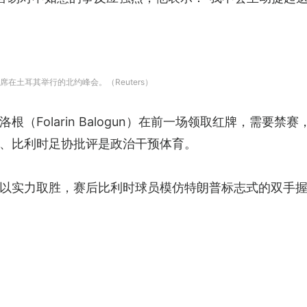
）出席在土耳其举行的北约峰会。（Reuters）
（Folarin Balogun）在前一场领取红牌，需要
、比利时足协批评是政治干预体育。
以实力取胜，赛后比利时球员模仿特朗普标志式的双手