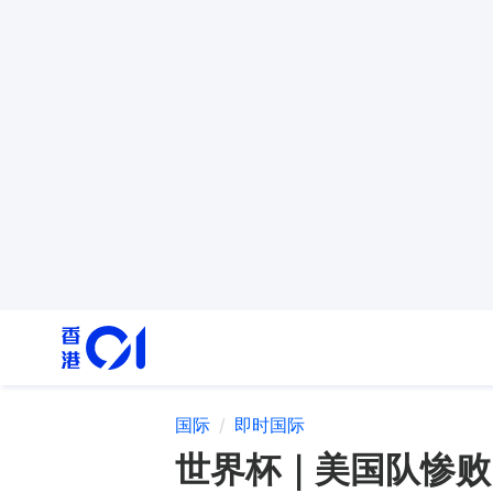
国际
即时国际
世界杯｜美国队惨败