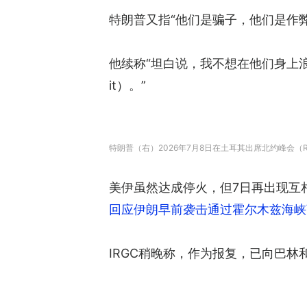
特朗普又指“他们是骗子，他们是作弊者，
他续称“坦白说，我不想在他们身上浪费
it）。”
特朗普（右）2026年7月8日在土耳其出席北约峰会（Reu
美伊虽然达成停火，但7日再出现互相
回应伊朗早前袭击通过霍尔木兹海峡
IRGC稍晚称，作为报复，已向巴林