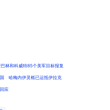
轰巴林和科威特85个美军目标报复
国 哈梅内伊灵柩已运抵伊拉克
回应