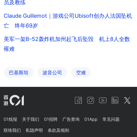
员及教练
Claude Guillemot｜游戏公司Ubisoft创办人法国坠机
亡 终年69岁
美军一架B-52轰炸机加州起飞后坠毁 机上8人全数
罹难
巴基斯坦
波音公司
空难
01线报
关于我们
01招聘
广告查询
01App
常见问题
联络我们
私隐声明
条款及细则