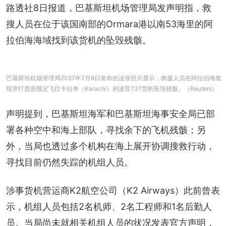
路透社8日报道，巴基斯坦机场管理局发声明指，救
搜人员在位于该国南部的Ormara港以南53海里的阿
拉伯海海域找到该货机的坠毁残骸。
巴基斯坦机场管理局2027年7月8日发布的这张照片显示，救援人员在阿拉伯海发
现并打捞原预定飞往卡拉奇（Karachi）的波音737货机坠毁残骸。（Reuters）
声明提到，巴基斯坦海军和巴基斯坦海事安全局已部
署各种空中和海上部队，寻找余下的飞机残骸；另
外，当局也透过多个机构在海上展开协调搜救行动，
寻找目前仍然失踪的机组人员。
涉事货机营运商K2航空公司（K2 Airways）此前曾表
示，机组人员包括2名机师、2名工程师和1名后勤人
员。当局尚未就相关机组人员的状况发表官方声明，