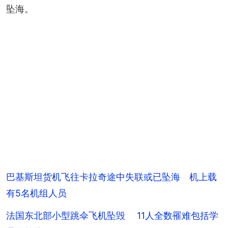
坠海。
巴基斯坦货机飞往卡拉奇途中失联或已坠海 机上载
有5名机组人员
法国东北部小型跳伞飞机坠毁 11人全数罹难包括学