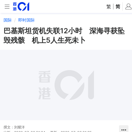
繁
|
简
国际
即时国际
巴基斯坦货机失联12小时 深海寻获坠
毁残骸 机上5人生死未卜
撰文：
刘耀洋