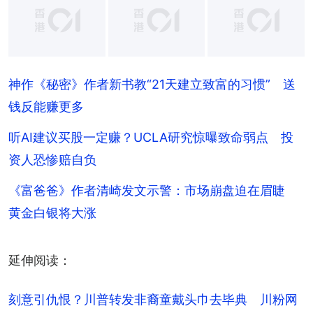
+
13
神作《秘密》作者新书教“21天建立致富的习惯” 送
钱反能赚更多
听AI建议买股一定赚？UCLA研究惊曝致命弱点 投
资人恐惨赔自负
《富爸爸》作者清崎发文示警：市场崩盘迫在眉睫
黄金白银将大涨
延伸阅读：
刻意引仇恨？川普转发非裔童戴头巾去毕典　川粉网