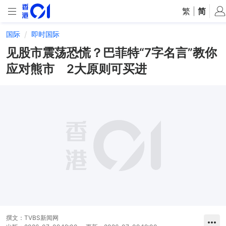
繁
|
简
国际
即时国际
见股市震荡恐慌？巴菲特“7字名言”教你
应对熊市 2大原则可买进
撰文：
TVBS新闻网