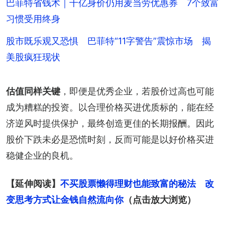
巴菲特省钱术｜千亿身价仍用麦当劳优惠券 7个致富
习惯受用终身
股市既乐观又恐惧 巴菲特“11字警告”震惊市场 揭
美股疯狂现状
估值同样关键
，即便是优秀企业，若股价过高也可能
成为糟糕的投资。以合理价格买进优质标的，能在经
济逆风时提供保护，最终创造更佳的长期报酬。因此
股价下跌未必是恐慌时刻，反而可能是以好价格买进
稳健企业的良机。
【延伸阅读】
不买股票懒得理财也能致富的秘法　改
变思考方式让金钱自然流向你
（点击放大浏览）