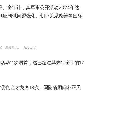
录。全年计，其军事公开活动2024年达
或顺应朝俄同盟强化、朝中关系改善等国际
发表演说。（Reuters）
动11次居首；这已超过其去年全年的17
委的金才龙各18次，国防省顾问朴正天