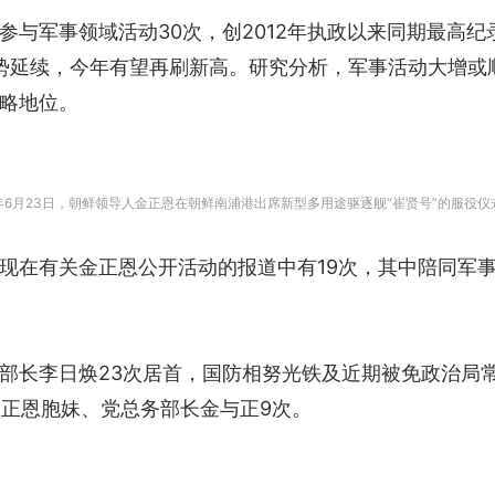
与军事领域活动30次，创2012年执政以来同期最高纪
趋势延续，今年有望再刷新高。研究分析，军事活动大增
略地位。
年6月23日，朝鲜领导人金正恩在朝鲜南浦港出席新型多用途驱逐舰“崔贤号”的服役仪式并
现在有关金正恩公开活动的报道中有19次，其中陪同军事活
部长李日焕23次居首，国防相努光铁及近期被免政治局常
金正恩胞妹、党总务部长金与正9次。