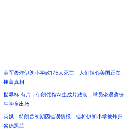
美军轰炸伊朗小学致175人死亡 人们担心美国正在
掩盖真相
世界杯‧有片︱伊朗领馆AI生成片致哀：球员牵遇袭丧
生学童出场
英媒：特朗普初期因错误情报 错将伊朗小学被炸归
咎德黑兰