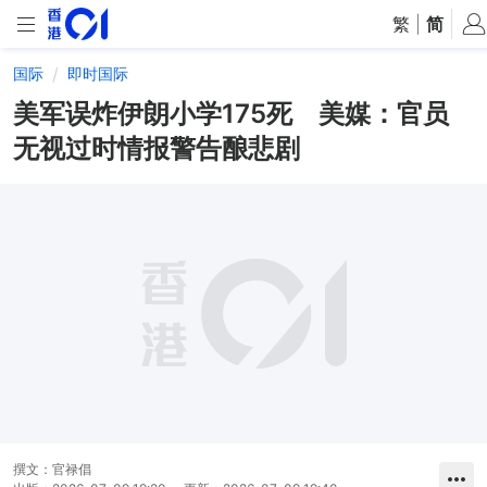
繁
|
简
国际
即时国际
美军误炸伊朗小学175死 美媒：官员
无视过时情报警告酿悲剧
撰文：
官禄倡