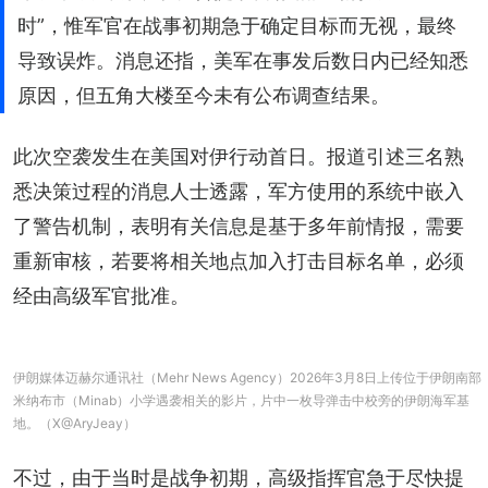
时”，惟军官在战事初期急于确定目标而无视，最终
导致误炸。消息还指，美军在事发后数日内已经知悉
原因，但五角大楼至今未有公布调查结果。
此次空袭发生在美国对伊行动首日。报道引述三名熟
悉决策过程的消息人士透露，军方使用的系统中嵌入
了警告机制，表明有关信息是基于多年前情报，需要
重新审核，若要将相关地点加入打击目标名单，必须
经由高级军官批准。
伊朗媒体迈赫尔通讯社（Mehr News Agency）2026年3月8日上传位于伊朗南部
米纳布市（Minab）小学遇袭相关的影片，片中一枚导弹击中校旁的伊朗海军基
地。（X@AryJeay）
不过，由于当时是战争初期，高级指挥官急于尽快提