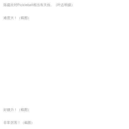
陈庭欣对Pickleball相当有天份。（叶志明摄）
难度大！（截图）
好腰力！（截图）
非常厉害！（截图）