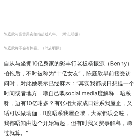
陈庭欣与富贵男友拍拖超过八年。（叶志明摄）
陈庭欣称不会有惊喜。（叶志明摄）
自从与坐拥10亿身家的彩丰行老板杨振源（Benny）
拍拖后，不时被称为“十亿女友”，陈庭欣早前接受访
问时，对此她表示已经麻木：“其实我都成日想揾一个
时间或者地方，喺自己嘅social media度解释，唔系
呀，边有10亿咁多？有张相大家成日话系我屋企，又
话可以做瑜伽，𠮶度唔系我屋企嚟，大家都误会咗，
我都唔知由边个开始写起，但有时我又费事解释，睇
过就算。”