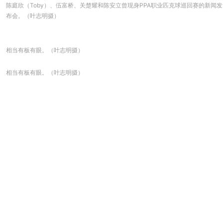
陈庭欣（Toby）、伍富桥、关楚耀和陈安立曾现身PPA职业匹克球巡回赛的新闻发
布会。（叶志明摄）
相当有板有眼。（叶志明摄）
相当有板有眼。（叶志明摄）