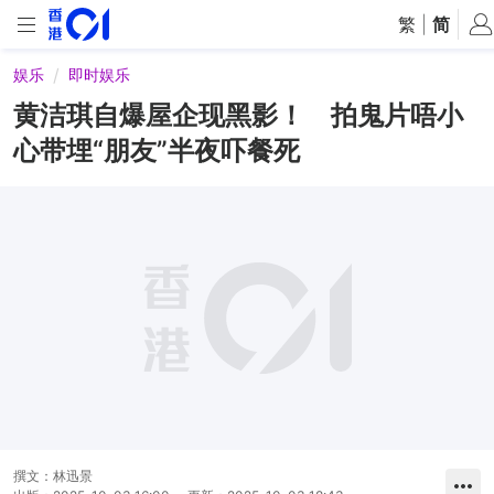
繁
|
简
娱乐
即时娱乐
黄洁琪自爆屋企现黑影！ 拍鬼片唔小
心带埋“朋友”半夜吓餐死
撰文：
林迅景