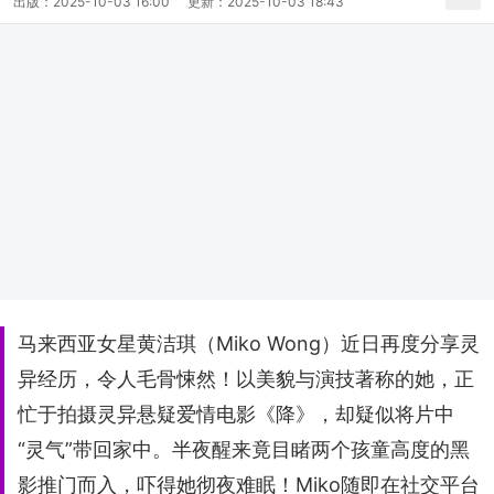
出版：
2025-10-03 16:00
更新：
2025-10-03 18:43
马来西亚女星黄洁琪（Miko Wong）近日再度分享灵
异经历，令人毛骨悚然！以美貌与演技著称的她，正
忙于拍摄灵异悬疑爱情电影《降》，却疑似将片中
“灵气”带回家中。半夜醒来竟目睹两个孩童高度的黑
影推门而入，吓得她彻夜难眠！Miko随即在社交平台