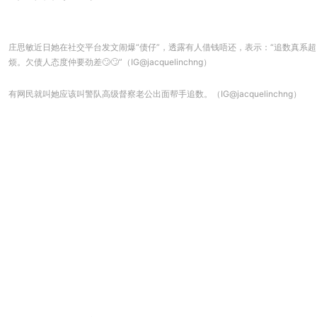
庄思敏近日她在社交平台发文闹爆“债仔”，透露有人借钱唔还，表示：“追数真系超
烦。欠债人态度仲要劲差🙄🙄”（IG@jacquelinchng）
有网民就叫她应该叫警队高级督察老公出面帮手追数。（IG@jacquelinchng）