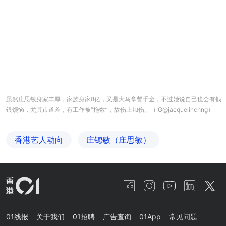
虽然庄思敏身家丰厚，家族身家8亿，又是大马拿督千金，不过她说自己也会有钱
银烦恼，尤其市道差，有工作被“拖数”，故伤上加伤。（IG@jacquelinchng）
香港艺人动向
庄锶敏（庄思敏）
01线报
关于我们
01招聘
广告查询
01App
常见问题