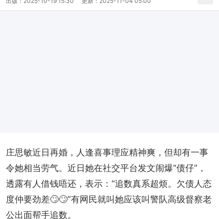
出版：
2025-10-19 15:30
更新：
2025-11-04 05:00
庄思敏近日再婚，人逢喜事理应精神爽，但却有一事
令她相当劳气。近日她在社交平台发文闹爆“债仔”，
透露有人借钱唔还，表示：“追数真系超烦。欠债人态
度仲要劲差🙄🙄”有网民就叫她应该叫警队高级督察老
公出面帮手追数。