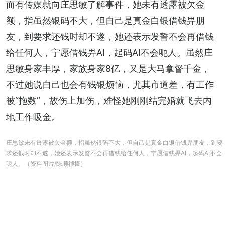
而有传媒就向庄思敏了解事件，她未有透露被欠金
额，指虽然银码不大，但自己是真金白银借钱畀朋
友，到要求还钱时却不遂，她还表示发誓不会再借钱
给任何人，宁愿借钱畀AI，起码AI不会呃人。虽然庄
思敏身家丰厚，家族身家8亿，又是大马拿督千金，
不过她说自己也会有钱银烦恼，尤其市道差，有工作
被“拖数”，故伤上加伤，难怪她刚刚结完婚就飞去内
地工作吸金。
庄思敏未有透露被欠金额，指虽然银码不大，但自己是真金白银借钱畀朋友，到要
求还钱时却不遂，她还表示发誓不会再借钱给任何人，宁愿借钱畀AI，起码AI不会
呃人。（资料图片/陈顺祯摄）