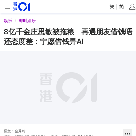
繁
|
简
娱乐
即时娱乐
8亿千金庄思敏被拖粮 再遇朋友借钱唔
还态度差：宁愿借钱畀AI
撰文：
金秀玲