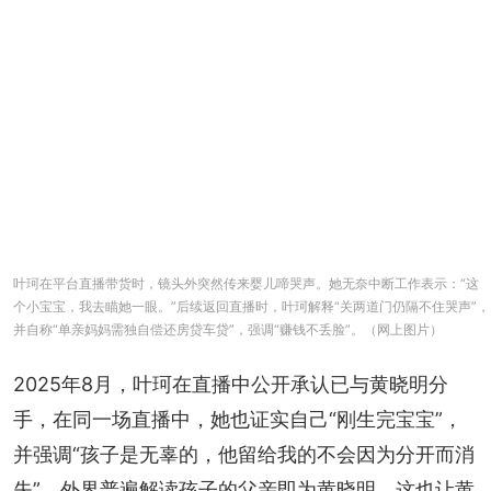
叶珂在平台直播带货时，镜头外突然传来婴儿啼哭声。她无奈中断工作表示：“这
个小宝宝，我去瞄她一眼。”后续返回直播时，叶珂解释“关两道门仍隔不住哭声”，
并自称“单亲妈妈需独自偿还房贷车贷”，强调“赚钱不丢脸”。（网上图片）
2025年8月，叶珂在直播中公开承认已与黄晓明分
手，在同一场直播中，她也证实自己“刚生完宝宝”，
并强调“孩子是无辜的，他留给我的不会因为分开而消
失”。外界普遍解读孩子的父亲即为黄晓明，这也让黄