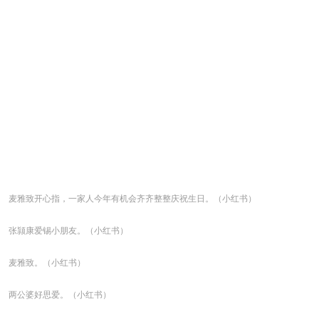
麦雅致开心指，一家人今年有机会齐齐整整庆祝生日。（小红书）
张颕康爱锡小朋友。（小红书）
麦雅致。（小红书）
两公婆好思爱。（小红书）