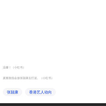
温馨！（小红书）
麦雅致指会放张颕康去打波。（小红书）
张颕康
香港艺人动向