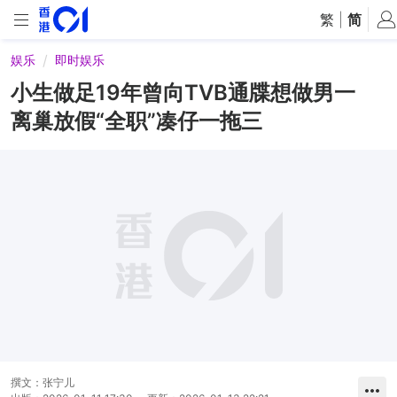
繁
|
简
娱乐
即时娱乐
小生做足19年曾向TVB通牒想做男一
离巢放假“全职”凑仔一拖三
撰文：
张宁儿