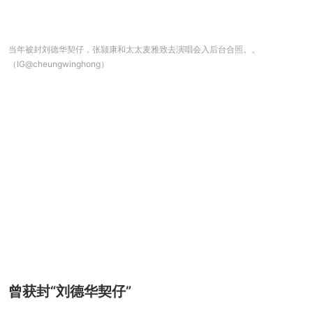
当年被封刘德华契仔，张颕康和太太麦雅致去演唱会入后台合照。。
（IG@cheungwinghong）
曾获封“刘德华契仔”