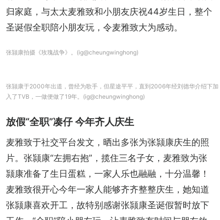
归家庭，与太太麦雅致和小朋友庆祝44岁生日，整个
圣诞假全职陪小朋友玩，令麦雅致大为感动。
张颕康拍摄《玫瑰战争》。(ig@cheungwinghong)
张颕康于2000年出道，曾经为歌手，但星途平平，直到2006年经刘德华介绍下加
入了TVB，一做便做了19年。(ig@cheungwinghong)
放假“全职”凑仔 今年齐人庆生
麦雅致于社交平台发文，晒出多张为张颕康庆生的照
片。张颕康“左拥右抱”，揽住三名子女，麦雅致为张
颕康准备了生日蛋糕，一家人乐也融融，十分温馨！
麦雅致很开心今年一家人能够齐齐整整庆生，她知道
张颕康喜欢开工，故特别感谢张颕康圣诞假暂时放下