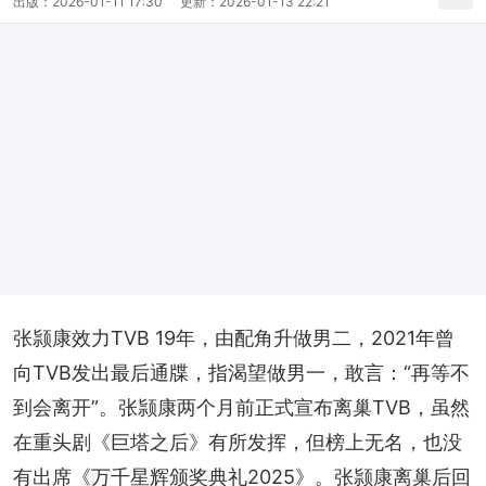
出版：
2026-01-11 17:30
更新：
2026-01-13 22:21
张颕康效力TVB 19年，由配角升做男二，2021年曾
向TVB发出最后通牒，指渴望做男一，敢言：“再等不
到会离开”。张颕康两个月前正式宣布离巢TVB，虽然
在重头剧《巨塔之后》有所发挥，但榜上无名，也没
有出席《万千星辉颁奖典礼2025》。张颕康离巢后回