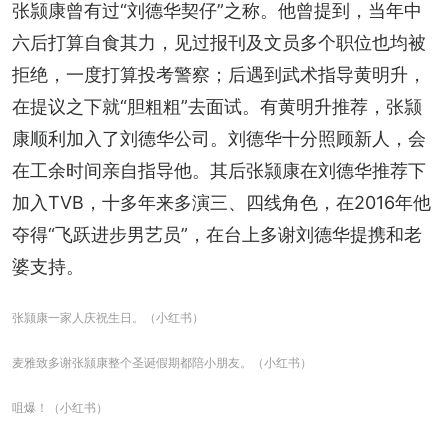
张颕康曾有过“刘德华契仔”之称。他曾提到，当年中
六后打算自食其力，见过报刊及文员多个职位也均被
拒绝，一度打算投考警察；后遇到武术指导黄明升，
在提议之下就“胆粗粗”去面试。有黄明升推荐，张颕
康顺利加入了刘德华公司。刘德华十分照顾新人，会
在工余时间亲自指导他。其后张颕康在刘德华推荐下
加入TVB，十多年来多演三、四线角色，在2016年他
夺得“飞跃进步男艺员”，在台上多谢刘德华提携和老
婆支持。
张颕康一家人庆祝生日。（小红书）
麦雅致多谢张颕康整个圣诞假期都陪小朋友。（小红书）
咀爆！（小红书）