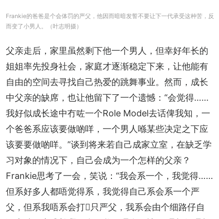
Frankie的爸爸是个会体罚的严父，他因而暗暗发誓不要让下一代承受这种苦，反
而变了小男人。（叶志明摄）
父亲走后，家里虽然剩下他一个男人，但幸好年长的
姐姐率先投身社会，家庭才逐渐稳定下来，让他能有
自由的空间去寻找自己热爱的跳舞事业。然而，成长
中父亲的缺席，也让他留下了一个遗憾：“会觉得……
我好似成长途中冇咗一个Role Model去话俾我知，一
个爸爸系应该要做啲咩，一个男人喺某些决定之下应
该要要做啲咩。”谈到将来若自己成家立室，在缺乏学
习对象的情况下，自己会成为一个怎样的父亲？
Frankie思考了一会，笑说：“我会系一个，我觉得……
但系好多人都唔觉得系，我觉得自己系会系一个严
父，但系我唔系会打𠮶只严父，我系会由个细路仔自