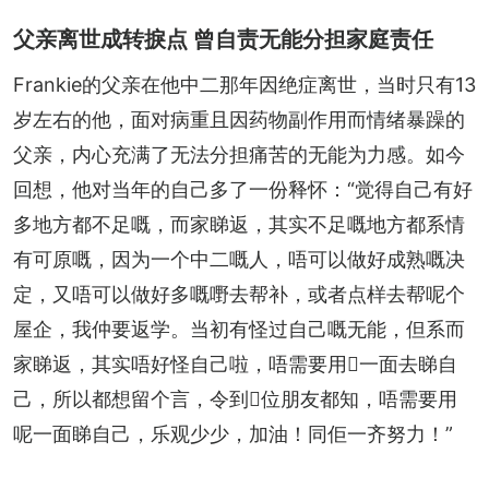
父亲离世成转捩点 曾自责无能分担家庭责任
Frankie的父亲在他中二那年因绝症离世，当时只有13
岁左右的他，面对病重且因药物副作用而情绪暴躁的
父亲，内心充满了无法分担痛苦的无能为力感。如今
回想，他对当年的自己多了一份释怀：“觉得自己有好
多地方都不足嘅，而家睇返，其实不足嘅地方都系情
有可原嘅，因为一个中二嘅人，唔可以做好成熟嘅决
定，又唔可以做好多嘅嘢去帮补，或者点样去帮呢个
屋企，我仲要返学。当初有怪过自己嘅无能，但系而
家睇返，其实唔好怪自己啦，唔需要用𠮶一面去睇自
己，所以都想留个言，令到𠮶位朋友都知，唔需要用
呢一面睇自己，乐观少少，加油！同佢一齐努力！”