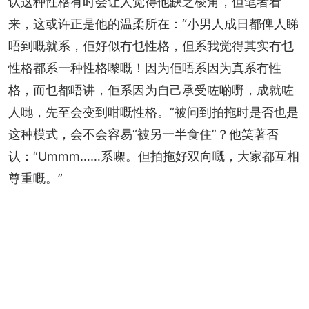
认这种性格有时会让人觉得他缺乏棱角，但笔者看
来，这或许正是他的温柔所在：“小男人成日都俾人睇
唔到嘅就系，佢好似冇乜性格，但系我觉得其实冇乜
性格都系一种性格嚟嘅！因为佢唔系因为真系冇性
格，而乜都唔讲，佢系因为自己承受咗啲嘢，成就咗
人哋，先至会变到咁嘅性格。”被问到拍拖时是否也是
这种模式，会不会容易“被另一半食住”？他笑著否
认：“Ummm……系㗎。但拍拖好双向嘅，大家都互相
尊重嘅。”