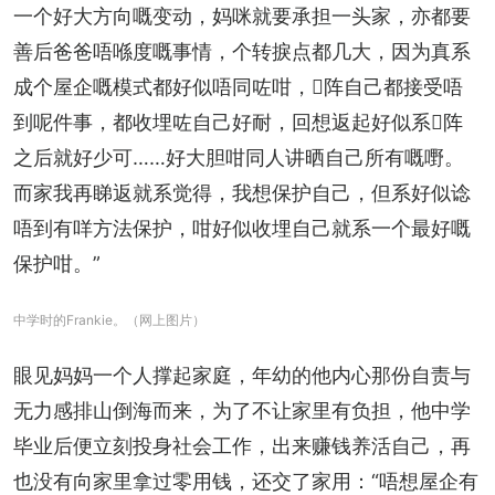
一个好大方向嘅变动，妈咪就要承担一头家，亦都要
善后爸爸唔喺度嘅事情，个转捩点都几大，因为真系
成个屋企嘅模式都好似唔同咗咁，𠮶阵自己都接受唔
到呢件事，都收埋咗自己好耐，回想返起好似系𠮶阵
之后就好少可……好大胆咁同人讲晒自己所有嘅嘢。
而家我再睇返就系觉得，我想保护自己，但系好似谂
唔到有咩方法保护，咁好似收埋自己就系一个最好嘅
保护咁。”
中学时的Frankie。（网上图片）
眼见妈妈一个人撑起家庭，年幼的他内心那份自责与
无力感排山倒海而来，为了不让家里有负担，他中学
毕业后便立刻投身社会工作，出来赚钱养活自己，再
也没有向家里拿过零用钱，还交了家用：“唔想屋企有