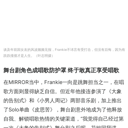
谈及年前因女友的风波频频见报，Frankie不讳言有受打击，但没有后悔，因为有
跌跌撞撞才是人生。（叶志明摄）
舞台剧角色成唱歌防护罩 终于敢真正享受唱歌
在MIRROR当中，Frankie一向是跳舞担当之一，在唱
歌方面则显得缺乏自信。但近年他接连参演了《大象
的告别式》和《小男人周记》两部音乐剧，加上推出
了Solo单曲《皮思苦》，舞台剧意外地成为了他释放
自我、解锁唱歌热情的关键渠道，“我觉得自己经过第
一次《大象的告别式》舞台剧之后呢，花姐同我讲