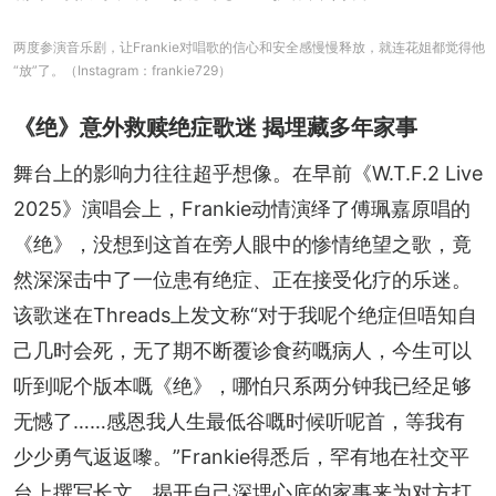
两度参演音乐剧，让Frankie对唱歌的信心和安全感慢慢释放，就连花姐都觉得他
“放”了。（Instagram：frankie729）
《绝》意外救赎绝症歌迷 揭埋藏多年家事
舞台上的影响力往往超乎想像。在早前《W.T.F.2 Live 
2025》演唱会上，Frankie动情演绎了傅珮嘉原唱的
《绝》，没想到这首在旁人眼中的惨情绝望之歌，竟
然深深击中了一位患有绝症、正在接受化疗的乐迷。
该歌迷在Threads上发文称“对于我呢个绝症但唔知自
己几时会死，无了期不断覆诊食药嘅病人，今生可以
听到呢个版本嘅《绝》，哪怕只系两分钟我已经足够
无憾了……感恩我人生最低谷嘅时候听呢首，等我有
少少勇气返返嚟。”Frankie得悉后，罕有地在社交平
台上撰写长文，揭开自己深埋心底的家事来为对方打