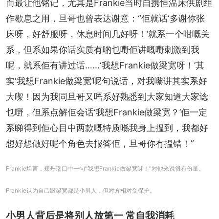
而最让他铭记，尤其是Frankie当时自携恒温床供剧组
作歇息之用，旦哥也曾表达谢意：“佢就话‘多谢你张
床呀，好舒服呀，休息时间几好呀！’就系一个咁嘅关
系，但系如果你话实质有啲乜嘢佢讲嘅嘢刺激到我
呢，就系佢有讲过话……‘我想Frankie做梁宽呀！’其
实‘我想Frankie做梁宽’呢句说话，对我嚟讲其实系好
大㗎！因为我同旦哥又唔系好熟悉到大家知道大家谂
乜嘢，但系点解佢会话‘我想Frankie做梁宽？’佢一定
系睇得到佢心目中两款嘅特质喺我身上揾到，我都好
想好想做好呢个角色去报答佢，旦哥你冇揾错！”
Frankie坦言，郑丹瑞口中一句“我想Frankie做梁宽呀！”对他来说很有份量。
Frankie认为自己跟梁宽都是小男人，但对方相对受保护。
小男人背后是将别人放第一 常自我消耗