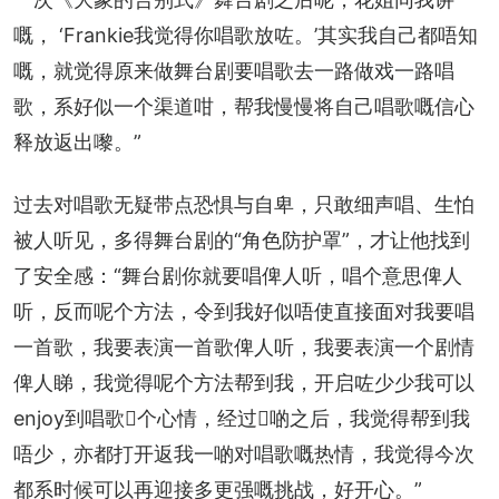
嘅， ‘Frankie我觉得你唱歌放咗。’其实我自己都唔知
嘅，就觉得原来做舞台剧要唱歌去一路做戏一路唱
歌，系好似一个渠道咁，帮我慢慢将自己唱歌嘅信心
释放返出嚟。”
过去对唱歌无疑带点恐惧与自卑，只敢细声唱、生怕
被人听见，多得舞台剧的“角色防护罩”，才让他找到
了安全感：“舞台剧你就要唱俾人听，唱个意思俾人
听，反而呢个方法，令到我好似唔使直接面对我要唱
一首歌，我要表演一首歌俾人听，我要表演一个剧情
俾人睇，我觉得呢个方法帮到我，开启咗少少我可以
enjoy到唱歌𠮶个心情，经过𠮶啲之后，我觉得帮到我
唔少，亦都打开返我一啲对唱歌嘅热情，我觉得今次
都系时候可以再迎接多更强嘅挑战，好开心。”