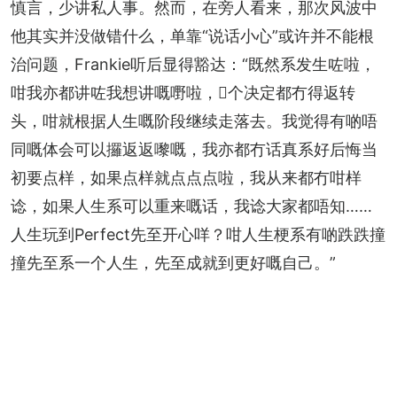
慎言，少讲私人事。然而，在旁人看来，那次风波中
他其实并没做错什么，单靠“说话小心”或许并不能根
治问题，Frankie听后显得豁达：“既然系发生咗啦，
咁我亦都讲咗我想讲嘅嘢啦，𠮶个决定都冇得返转
头，咁就根据人生嘅阶段继续走落去。我觉得有啲唔
同嘅体会可以攞返返嚟嘅，我亦都冇话真系好后悔当
初要点样，如果点样就点点点啦，我从来都冇咁样
谂，如果人生系可以重来嘅话，我谂大家都唔知……
人生玩到Perfect先至开心咩？咁人生梗系有啲跌跌撞
撞先至系一个人生，先至成就到更好嘅自己。”