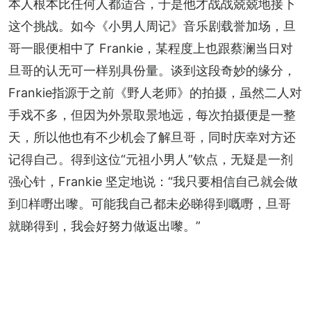
本人根本比任何人都适合，于是他才战战兢兢地接下
这个挑战。如今《小男人周记》音乐剧载誉加场，旦
哥一眼便相中了 Frankie，某程度上也跟蔡澜当日对
旦哥的认无可一样别具份量。谈到这段奇妙的缘分，
Frankie指源于之前《野人老师》的拍摄，虽然二人对
手戏不多，但因为外景取景地远，每次拍摄便是一整
天，所以他也有不少机会了解旦哥，同时庆幸对方还
记得自己。得到这位“元祖小男人”钦点，无疑是一剂
强心针，Frankie 坚定地说：“我只要相信自己就会做
到𠮶样嘢出嚟。可能我自己都未必睇得到嘅嘢，旦哥
就睇得到，我会好努力做返出嚟。”