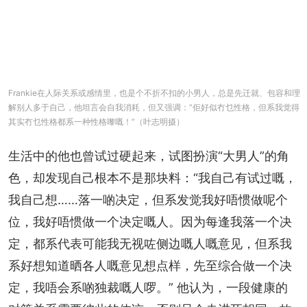
Frankie在人际关系或感情里，也是个不折不扣的小男人，总是先迁就、包容和理
解别人多于自己，他坦言会自我消耗，但又强调：“佢好似冇乜性格，但系我觉得
其实冇乜性格都系一种性格嚟嘅！”（叶志明摄）
生活中的他也曾试过硬起来，试图扮演“大男人”的角
色，却发现自己根本不是那块料：“我自己有试过嘅，
我自己想……落一啲决定，但系发觉我好唔惯做呢个
位，我好唔惯做一个决定嘅人。因为每逢我落一个决
定，都系代表可能我无视咗侧边嘅人嘅意见，但系我
系好想知道晒各人嘅意见想点样，先至综合做一个决
定，我唔会系啲独裁嘅人啰。” 他认为，一段健康的