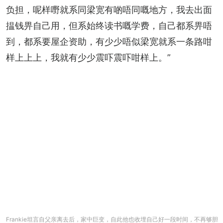
负担，呢样嘢就系同梁宽有啲唔同嘅地方，我去出面
揾钱畀自己用，但系始终读书嘅学费，自己都系畀唔
到，都系要屋企资助，有少少唔似梁宽就系一条路咁
样上上上，我就有少少震吓震吓咁样上。”
Frankie坦言自父亲离去后，家中巨变，自此他也收埋自己好一段时间，不再够胆