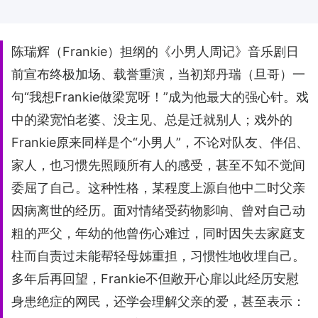
陈瑞辉（Frankie）担纲的《小男人周记》音乐剧日
前宣布终极加场、载誉重演，当初郑丹瑞（旦哥）一
句“我想Frankie做梁宽呀！”成为他最大的强心针。戏
中的梁宽怕老婆、没主见、总是迁就别人；戏外的
Frankie原来同样是个“小男人”，不论对队友、伴侣、
家人，也习惯先照顾所有人的感受，甚至不知不觉间
委屈了自己。这种性格，某程度上源自他中二时父亲
因病离世的经历。面对情绪受药物影响、曾对自己动
粗的严父，年幼的他曾伤心难过，同时因失去家庭支
柱而自责过未能帮轻母姊重担，习惯性地收埋自己。
多年后再回望，Frankie不但敞开心扉以此经历安慰
身患绝症的网民，还学会理解父亲的爱，甚至表示：