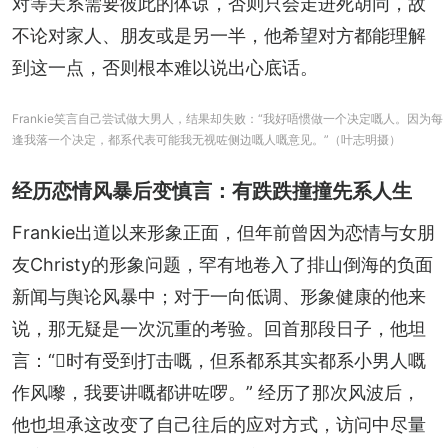
对等关系需要彼此的体谅，否则只会走进死胡同，故
不论对家人、朋友或是另一半，他希望对方都能理解
到这一点，否则根本难以说出心底话。
Frankie笑言自己尝试做大男人，结果却失败：“我好唔惯做一个决定嘅人。因为每
逢我落一个决定，都系代表可能我无视咗侧边嘅人嘅意见。”（叶志明摄）
经历恋情风暴后变慎言：有跌跌撞撞先系人生
Frankie出道以来形象正面，但年前曾因为恋情与女朋
友Christy的形象问题，罕有地卷入了排山倒海的负面
新闻与舆论风暴中；对于一向低调、形象健康的他来
说，那无疑是一次沉重的考验。回首那段日子，他坦
言：“𠮶时有受到打击嘅，但系都系其实都系小男人嘅
作风嚟，我要讲嘅都讲咗啰。” 经历了那次风波后，
他也坦承这改变了自己往后的应对方式，访问中尽量