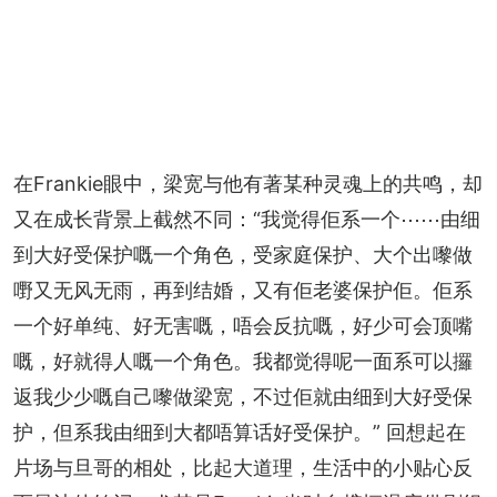
在Frankie眼中，梁宽与他有著某种灵魂上的共鸣，却
又在成长背景上截然不同：“我觉得佢系一个⋯⋯由细
到大好受保护嘅一个角色，受家庭保护、大个出嚟做
嘢又无风无雨，再到结婚，又有佢老婆保护佢。佢系
一个好单纯、好无害嘅，唔会反抗嘅，好少可会顶嘴
嘅，好就得人嘅一个角色。我都觉得呢一面系可以攞
返我少少嘅自己嚟做梁宽，不过佢就由细到大好受保
护，但系我由细到大都唔算话好受保护。” 回想起在
片场与旦哥的相处，比起大道理，生活中的小贴心反