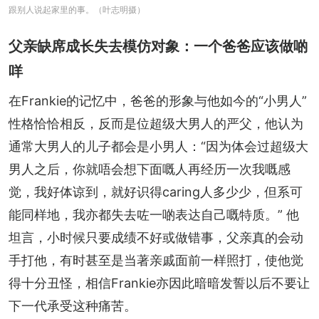
跟别人说起家里的事。（叶志明摄）
父亲缺席成长失去模仿对象：一个爸爸应该做啲
咩
在Frankie的记忆中，爸爸的形象与他如今的“小男人”
性格恰恰相反，反而是位超级大男人的严父，他认为
通常大男人的儿子都会是小男人：“因为体会过超级大
男人之后，你就唔会想下面嘅人再经历一次我嘅感
觉，我好体谅到，就好识得caring人多少少，但系可
能同样地，我亦都失去咗一啲表达自己嘅特质。” 他
坦言，小时候只要成绩不好或做错事，父亲真的会动
手打他，有时甚至是当著亲戚面前一样照打，使他觉
得十分丑怪，相信Frankie亦因此暗暗发誓以后不要让
下一代承受这种痛苦。