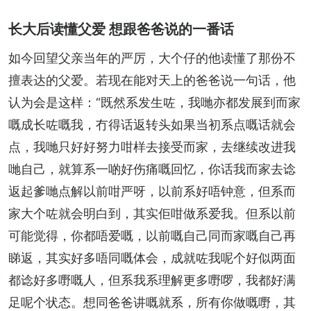
长大后读懂父爱 想跟爸爸说的一番话
如今回望父亲当年的严厉，大个仔的他读懂了那份不
擅表达的父爱。若现在能对天上的爸爸说一句话，他
认为会是这样：“既然系发生咗，我哋亦都发展到而家
嘅成长咗嘅我，冇得话返转头如果当初系点嘅话就会
点，我哋只好好努力咁样去接受而家，去继续改进我
哋自己，就算系一啲好伤痛嘅回忆，你话我而家去谂
返起爹哋点解以前咁严呀，以前系好唔钟意，但系而
家大个咗就会明白到，其实佢咁做系爱我。但系以前
可能觉得，你都唔爱嘅，以前嘅自己同而家嘅自己再
睇返，其实好多唔同嘅体会，成就咗我呢个好似两面
都谂好多嘢嘅人，但系我系理解更多嘢啰，我都好满
足呢个状态。想同爸爸讲嘅就系，所有你做嘅嘢，其