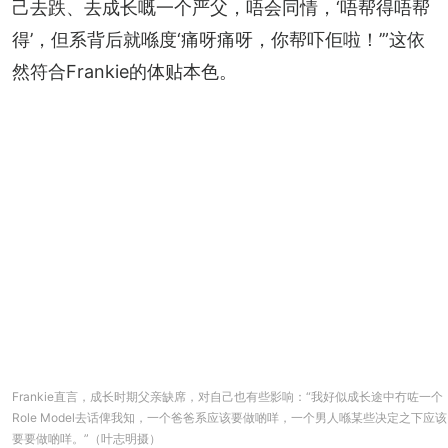
己去跌、去成长嘅一个严父，唔会同情，‘唔帮得唔帮
得’，但系背后就喺度‘痛呀痛呀，你帮吓佢啦！’”这依
然符合Frankie的体贴本色。
Frankie直言，成长时期父亲缺席，对自己也有些影响：“我好似成长途中冇咗一个
Role Model去话俾我知，一个爸爸系应该要做啲咩，一个男人喺某些决定之下应该
要要做啲咩。”（叶志明摄）