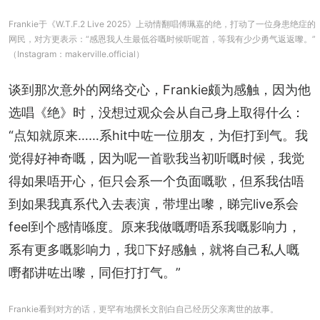
Frankie于《W.T.F.2 Live 2025》上动情翻唱傅珮嘉的绝，打动了一位身患绝症的
网民，对方更表示：“感恩我人生最低谷嘅时候听呢首，等我有少少勇气返返嚟。”
（Instagram：makerville.official）
谈到那次意外的网络交心，Frankie颇为感触，因为他
选唱《绝》时，没想过观众会从自己身上取得什么：
“点知就原来……系hit中咗一位朋友，为佢打到气。我
觉得好神奇嘅，因为呢一首歌我当初听嘅时候，我觉
得如果唔开心，佢只会系一个负面嘅歌，但系我估唔
到如果我真系代入去表演，带埋出嚟，睇完live系会
feel到个感情喺度。原来我做嘅嘢唔系我嘅影响力，
系有更多嘅影响力，我𠮶下好感触，就将自己私人嘅
嘢都讲咗出嚟，同佢打打气。”
Frankie看到对方的话，更罕有地撰长文剖白自己经历父亲离世的故事。