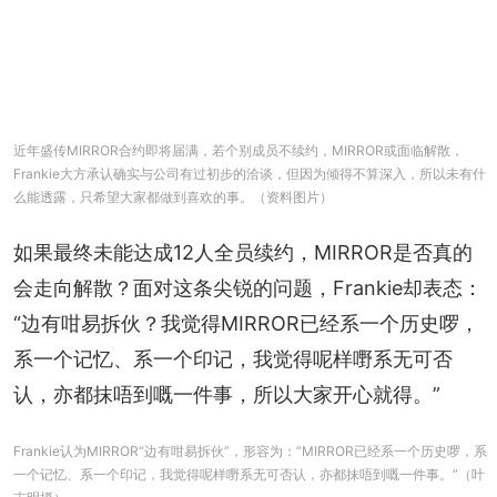
近年盛传MIRROR合约即将届满，若个别成员不续约，MIRROR或面临解散，
Frankie大方承认确实与公司有过初步的洽谈，但因为倾得不算深入，所以未有什
么能透露，只希望大家都做到喜欢的事。（资料图片）
如果最终未能达成12人全员续约，MIRROR是否真的
会走向解散？面对这条尖锐的问题，Frankie却表态：
“边有咁易拆伙？我觉得MIRROR已经系一个历史啰，
系一个记忆、系一个印记，我觉得呢样嘢系无可否
认，亦都抹唔到嘅一件事，所以大家开心就得。”
Frankie认为MIRROR“边有咁易拆伙”，形容为：“MIRROR已经系一个历史啰，系
一个记忆、系一个印记，我觉得呢样嘢系无可否认，亦都抹唔到嘅一件事。”（叶