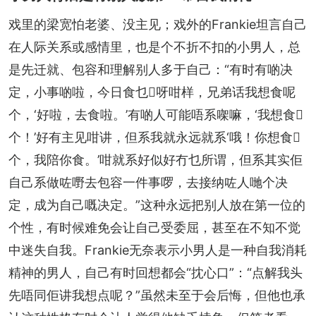
戏里的梁宽怕老婆、没主见；戏外的Frankie坦言自己
在人际关系或感情里，也是个不折不扣的小男人，总
是先迁就、包容和理解别人多于自己：“有时有啲决
定，小事啲啦，今日食乜𩠌呀咁样，兄弟话我想食呢
个，‘好啦，去食啦。’有啲人可能唔系㗎嘛，‘我想食𠮶
个！’好有主见咁讲，但系我就永远就系‘哦！你想食𠮶
个，我陪你食。’咁就系好似好冇乜所谓，但系其实佢
自己系做咗嘢去包容一件事啰，去接纳咗人哋个决
定，成为自己嘅决定。”这种永远把别人放在第一位的
个性，有时候难免会让自己受委屈，甚至在不知不觉
中迷失自我。Frankie无奈表示小男人是一种自我消耗
精神的男人，自己有时回想都会“抌心口”：“点解我头
先唔同佢讲我想点呢？”虽然未至于会后悔，但他也承