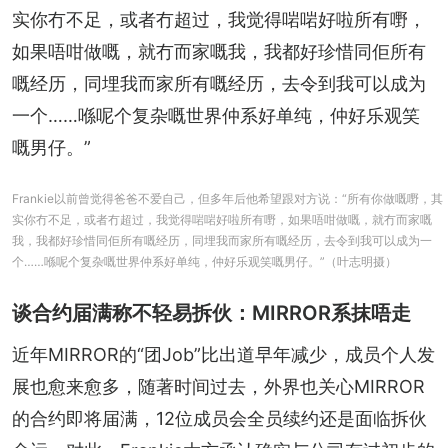
实你冇不足，或者冇超过，我觉得啱啱好啦所有嘢，
如果唔咁做嘅，就冇而家嘅我，我都好珍惜同佢所有
嘅经历，同埋我而家所有嘅经历，去令到我可以成为
一个……喺呢个复杂嘅世界仲系好单纯，仲好乐观笑
嘅男仔。”
Frankie以前曾觉得爸爸不爱自己，但多年后他希望跟对方说：“所有你做嘅嘢，其
实你冇不足，或者冇超过，我觉得啱啱好啦所有嘢，如果唔咁做嘅，就冇而家嘅
我，我都好珍惜同佢所有嘅经历，同埋我而家所有嘅经历，去令到我可以成为一
个……喺呢个复杂嘅世界仲系好单纯，仲好乐观笑嘅男仔。”（叶志明摄）
谈合约届满称不轻易拆伙：MIRROR系抹唔走
近年MIRROR的“团Job”比出道早年减少，成员个人发
展也愈来愈多，随著时间过去，外界也关心MIRROR
的合约即将届满，12位成员会全员续约还是面临拆伙