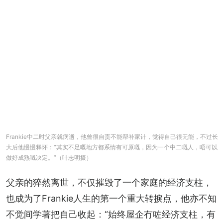
Frankie中二时父亲就病逝，他曾很自责不能帮补家计，觉得自己很无能，不过长
大后他慢慢释怀：“其实不足嘅地方都系情有可原嘅，因为一个中二嘅人，唔可以
做好成熟嘅决定。”（叶志明摄）
父亲的猝然离世，不仅摧毁了一个家庭的经济支柱，
也成为了Frankie人生的第一个重大转捩点，他亦不知
不觉间学著把自己收起：“始终屋企冇咗经济支柱，有