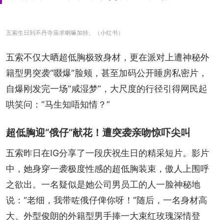
五索生日到不丹寺庙求喇嘛加持。（小红书）
五索不仅大晒超低胸极致身材，更在派对上遭神秘外
籍型男突袭“啜爆”脸颊，甚至加码公开睡房私密片，
自爆刚发完一场“咸湿梦”，大尺度的行径引得网民起
哄笑问：“马生知唔知情？”
超低胸迎“俄仔”献花！遭突袭亲吻惊吓尖叫
五索昨日在IG分享了一段庆祝生日的精采短片。影片
中，她身穿一袭极度性感的超低胸装束，傲人上围呼
之欲出。一名疑似是她公司男员工的人一脸神秘地
说：“老细，我带咗俄仔俾你呀！”随后，一名身材高
大、外型俊朗的外籍型男手捧一大束红玫瑰深情登