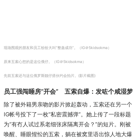
现场围观的朋友和员工纷纷大叫“整蛊成功”。（IG＠5kidsokma）
原来五索心想的是这位俄仔。（IG＠5kidsokma）
先前五索还与这位俄罗斯靓仔搭伙约会拍片。(影片截图)
员工强闯睡房“开会” 五索自爆：发咗个咸湿梦
除了被外籍男亲吻的影片掀起轰动，五索还在另一个
IG帐号投下了一枚“私密震撼弹”。她上传了一段标题
为“有冇人试过系老细张床隔离开会？”的短片。刚被
唤醒、睡眼惺忪的五索，躺在被窝里语出惊人地大爆