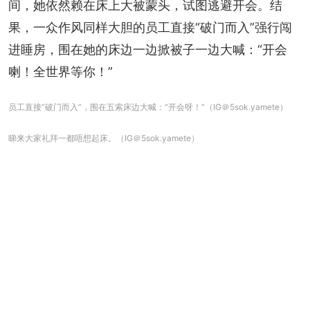
间，她依然赖在床上大被蒙头，试图逃避开会。结
果，一众作风同样大胆的员工直接“破门而入”强行闯
进睡房，围在她的床边一边掀被子一边大喊：“开会
喇！全世界等你！”
员工直接“破门而入”，围在五索床边大喊：“开会呀！”（IG＠5sok.yamete）
睇来大家礼拜一都唔想起床。（IG＠5sok.yamete）