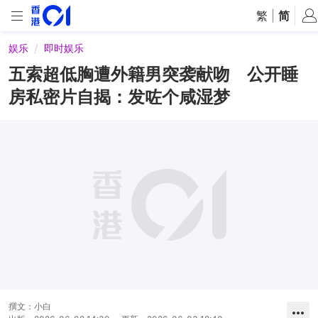
繁
|
简
娱乐
即时娱乐
五索超低胸遭外籍男突袭献吻 公开睡
房私密片自揭：发咗个咸湿梦
撰文：
小白