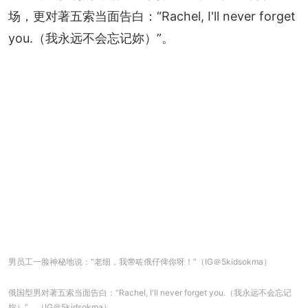
场，更对著五索当面告白：“Rachel, I'll never forget 
you.（我永远不会忘记妳）”。
男员工一脸神秘地说：“老细，我带咗俄仔俾你呀！”（IG＠5kidsokma）
俄国型男对著五索当面告白：“Rachel, I'll never forget you.（我永远不会忘记
妳）”。（IG＠5kidsokma）