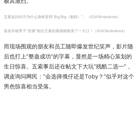
极其激烈。
五索追问对方为什么身材变得“Big Big（魁梧）”。（IG＠5kidsokma）
该名外籍男子“突袭”朝住五索的脸颊狠狠亲了一大口！（IG＠5kidsokma）
而现场围观的朋友和员工随即爆发世纪笑声，影片随
后也打上“整蛊成功”的字幕，显然是一场精心策划的
生日惊喜。五索事后还在帖文下大玩“残酷二选一”，
调皮询问网民：“会选择俄仔还是Toby？”似乎对这个
男色惊喜相当受落。