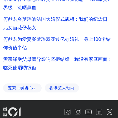
界级：流晒鼻血
何猷君奚梦瑶晒法国大婚仪式靓相：我们的纪念日
儿女当花仔花女
何猷君为爱妻奚梦瑶豪花过亿办婚礼 身上100卡钻
饰价值半亿
黄宗泽受父母离异影响坚拒结婚 称没有家庭画面：
临死使晒啲钱佢
五索（钟睿心）
香港艺人动向