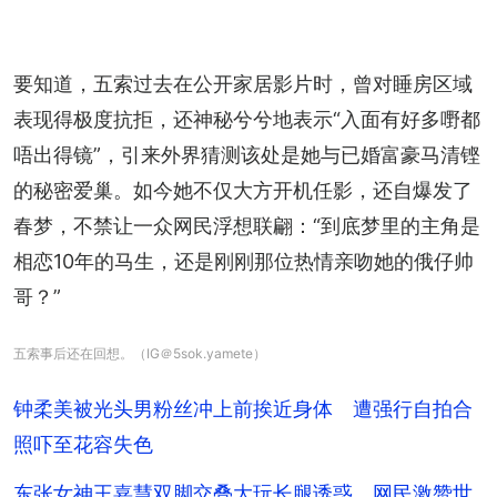
要知道，五索过去在公开家居影片时，曾对睡房区域
表现得极度抗拒，还神秘兮兮地表示“入面有好多嘢都
唔出得镜”，引来外界猜测该处是她与已婚富豪马清铿
的秘密爱巢。如今她不仅大方开机任影，还自爆发了
春梦，不禁让一众网民浮想联翩：“到底梦里的主角是
相恋10年的马生，还是刚刚那位热情亲吻她的俄仔帅
哥？”
五索事后还在回想。（IG＠5sok.yamete）
钟柔美被光头男粉丝冲上前挨近身体 遭强行自拍合
照吓至花容失色
东张女神王嘉慧双脚交叠大玩长腿诱惑 网民激赞世