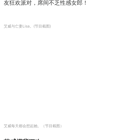
友狂欢派对，席间不乏性感女郎！
艾威与亡妻Lisa。(节目截图)
艾威每天都会想起她。（节目截图）