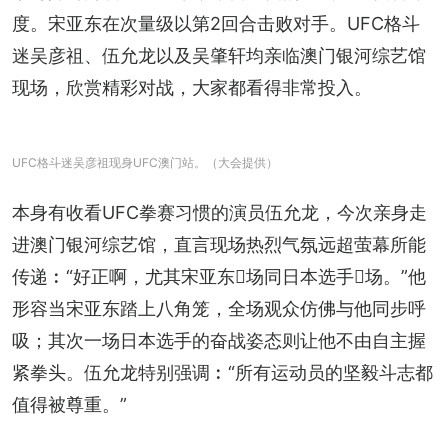
度。宋亚东在次量级以第2回合击败对手。UFC格斗
迷吴彦祖、伍允龙以及吴肇轩均亲临澳门银河综艺馆
现场，欣赏精彩对战，大家都看得非常投入。
UFC格斗迷吴彦祖现身UFC澳门站。（大会提供）
本身有收看UFC拳赛习惯的演员伍允龙，今次亲身走
进澳门银河综艺馆，直言现场热烈气氛远超萤幕所能
传递︰“好正啊，尤其宋亚东𠮶场同日本选手𠮶场。”他
形容当宋亚东踏上八角笼，全场观众仿佛与他同步呼
吸；其次一场日本选手的奋战姿态则让他不由自主握
紧拳头。伍允龙特别强调︰“所有运动员的坚毅斗志都
值得被尊重。”