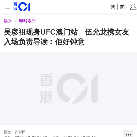
繁
|
简
娱乐
即时娱乐
吴彦祖现身UFC澳门站 伍允龙携女友
入场负责导读︰佢好钟意
撰文：
许育民