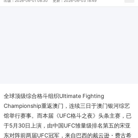
出版：
2026-06-01 08:30
更新：
2026-06-03 18:49
全球顶级综合格斗组织Ultimate Fighting 
Championship重返澳门，连续三日于澳门银河综艺
馆举行赛事。而本届《UFC格斗之夜》头条主赛，已
于5月30日上演，由中国UFC雏量级排名第五的宋亚
东对阵前两届UFC冠军，来自巴西的戴云逊・费古希