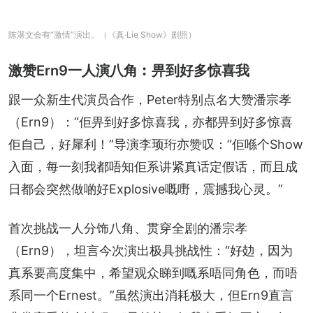
陈湛文会有“激情”演出。（《真‧Lie Show》剧照）
激赞Ern9一人演八角︰畀到好多惊喜我
跟一众新生代演员合作，Peter特别点名大赞潘宗孝
（Ern9）：“佢畀到好多惊喜我，亦都畀到好多惊喜
佢自己，好犀利！”导演李顼珩亦赞叹：“佢喺个Show
入面，每一刻我都唔知佢系讲紧真话定假话，而且成
日都会突然做啲好Explosive嘅嘢，震撼我心灵。”
首次挑战一人分饰八角、贯穿全剧的潘宗孝
（Ern9），坦言今次演出极具挑战性：“好攰，因为
真系要高度集中，希望观众睇到嘅系唔同角色，而唔
系同一个Ernest。”虽然演出消耗极大，但Ern9直言