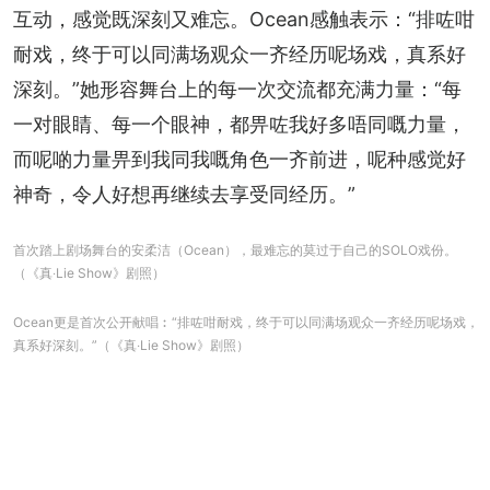
互动，感觉既深刻又难忘。Ocean感触表示：“排咗咁
耐戏，终于可以同满场观众一齐经历呢场戏，真系好
深刻。”她形容舞台上的每一次交流都充满力量：“每
一对眼睛、每一个眼神，都畀咗我好多唔同嘅力量，
而呢啲力量畀到我同我嘅角色一齐前进，呢种感觉好
神奇，令人好想再继续去享受同经历。”
首次踏上剧场舞台的安柔洁（Ocean），最难忘的莫过于自己的SOLO戏份。
（《真‧Lie Show》剧照）
Ocean更是首次公开献唱︰“排咗咁耐戏，终于可以同满场观众一齐经历呢场戏，
真系好深刻。”（《真‧Lie Show》剧照）