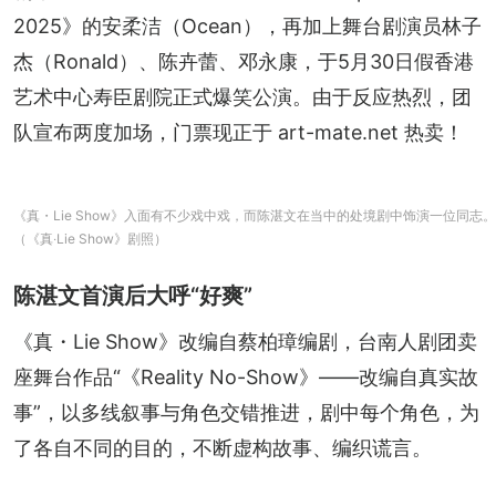
2025》的安柔洁（Ocean），再加上舞台剧演员林子
杰（Ronald）、陈卉蕾、邓永康，于5月30日假香港
艺术中心寿臣剧院正式爆笑公演。由于反应热烈，团
队宣布两度加场，门票现正于 art-mate.net 热卖！
《真・Lie Show》入面有不少戏中戏，而陈湛文在当中的处境剧中饰演一位同志。
（《真‧Lie Show》剧照）
陈湛文首演后大呼“好爽”
《真・Lie Show》改编自蔡柏璋编剧，台南人剧团卖
座舞台作品“《Reality No-Show》——改编自真实故
事”，以多线叙事与角色交错推进，剧中每个角色，为
了各自不同的目的，不断虚构故事、编织谎言。