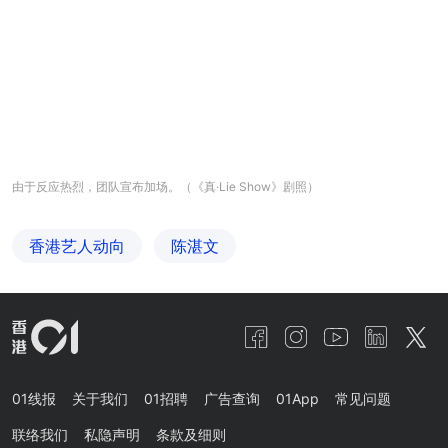
由于反应热烈，团队宣布加场。（《真‧Lie Show》剧照）
香港艺人动向
陈湛文
01线报
关于我们
01招聘
广告查询
01App
常见问题
联络我们
私隐声明
条款及细则