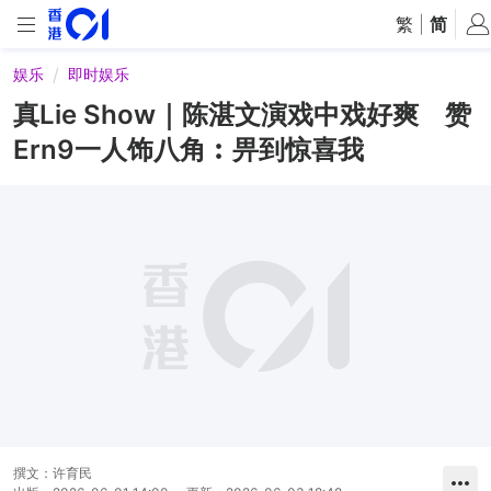
繁
|
简
娱乐
即时娱乐
真Lie Show｜陈湛文演戏中戏好爽 赞
Ern9一人饰八角︰畀到惊喜我
撰文：
许育民