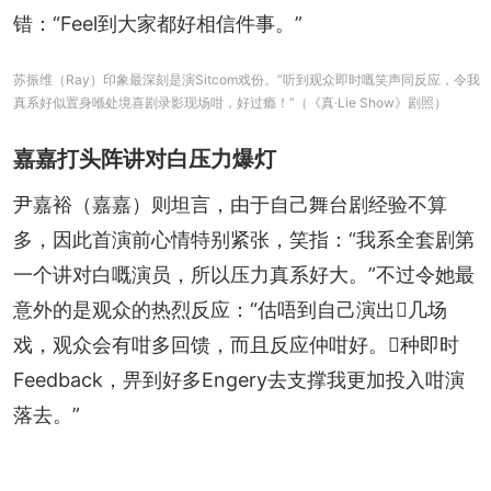
错：“Feel到大家都好相信件事。”
苏振维（Ray）印象最深刻是演Sitcom戏份。“听到观众即时嘅笑声同反应，令我
真系好似置身喺处境喜剧录影现场咁，好过瘾！”（《真‧Lie Show》剧照）
嘉嘉打头阵讲对白压力爆灯
尹嘉裕（嘉嘉）则坦言，由于自己舞台剧经验不算
多，因此首演前心情特别紧张，笑指：“我系全套剧第
一个讲对白嘅演员，所以压力真系好大。”不过令她最
意外的是观众的热烈反应：“估唔到自己演出𠮶几场
戏，观众会有咁多回馈，而且反应仲咁好。𠮶种即时
Feedback，畀到好多Engery去支撑我更加投入咁演
落去。”