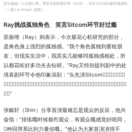
首次挑战一人分饰八角、贯穿全剧的潘宗孝（Ern9），坦言今次演出极具挑战性。
（《真‧Lie Show》剧照）
Ray挑战孤独角色 笑言Sitcom环节好过瘾
苏振维（Ray）则表示，今次最花心机研究的部分，
是角色身上强烈的孤独感。“我个角色孤独到要租朋
友，但现实生活中，我其实几能够同孤独感相处，所
以都花咗好多功夫去钻研。”Ray又特别提到剧中的处
境喜剧环节令他印象深刻：“头先演Sitcom𠮶场戏真系好难
忘，因为听到观众即时嘅笑声同反应，令我真系好似置身喺处境喜剧录影现场咁，好过
瘾！”
张毓轩（Shin）分享首演最难忘是观众的反应，他兴
奋指：“排练嘅时候都冇观众，有观众嘅感觉好唔同，
𠮶种回弹系比到力量你嘅。”他认为大家首演演得不