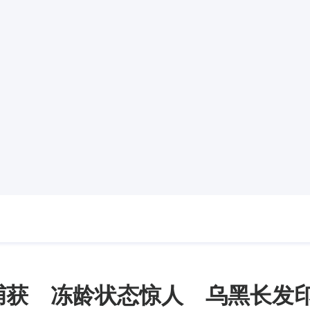
捕获 冻龄状态惊人 乌黑长发