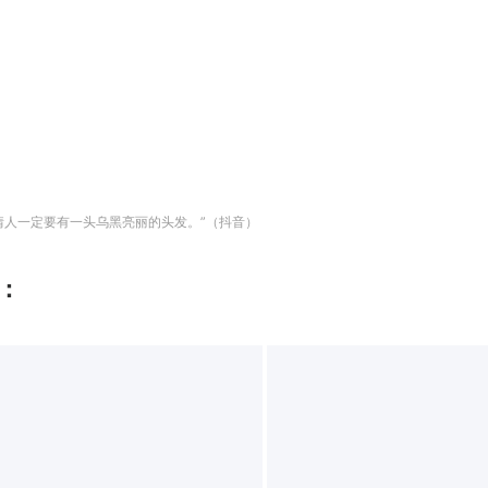
情人一定要有一头乌黑亮丽的头发。”（抖音）
：