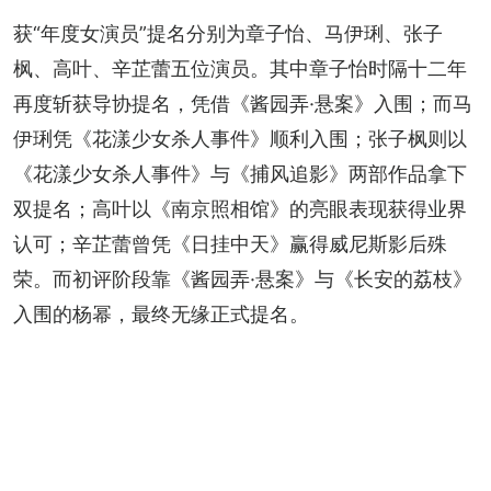
获“年度女演员”提名分别为章子怡、马伊琍、张子
枫、高叶、辛芷蕾五位演员。其中章子怡时隔十二年
再度斩获导协提名，凭借《酱园弄·悬案》入围；而马
伊琍凭《花漾少女杀人事件》顺利入围；张子枫则以
《花漾少女杀人事件》与《捕风追影》两部作品拿下
双提名；高叶以《南京照相馆》的亮眼表现获得业界
认可；辛芷蕾曾凭《日挂中天》赢得威尼斯影后殊
荣。而初评阶段靠《酱园弄·悬案》与《长安的荔枝》
入围的杨幂，最终无缘正式提名。