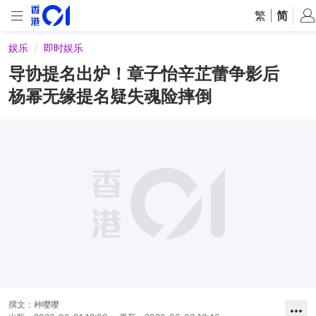
繁
|
简
娱乐
即时娱乐
导协提名出炉！章子怡辛芷蕾争影后
杨幂无缘提名疑失魂险摔倒
撰文：
种嘤嘤