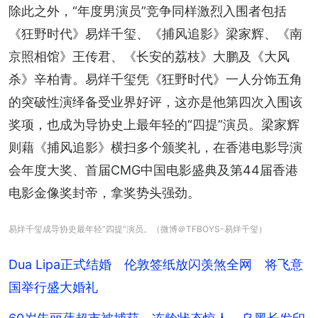
除此之外，“年度男演员”竞争同样激烈入围者包括
《狂野时代》易烊千玺、《捕风追影》梁家辉、《南
京照相馆》王传君、《长安的荔枝》大鹏及《大风
杀》辛柏青。易烊千玺凭《狂野时代》一人分饰五角
的突破性演绎备受业界好评，这亦是他第四次入围该
奖项，也成为导协史上最年轻的“四提”演员。梁家辉
则藉《捕风追影》横扫多个颁奖礼，在香港电影导演
会年度大奖、首届CMG中国电影盛典及第44届香港
电影金像奖封帝，拿奖势头强劲。
易烊千玺成导协史最年轻“四提”演员。（微博＠TFBOYS-易烊千玺）
Dua Lipa正式结婚 伦敦签纸放闪羡煞全网 将飞意
国举行盛大婚礼