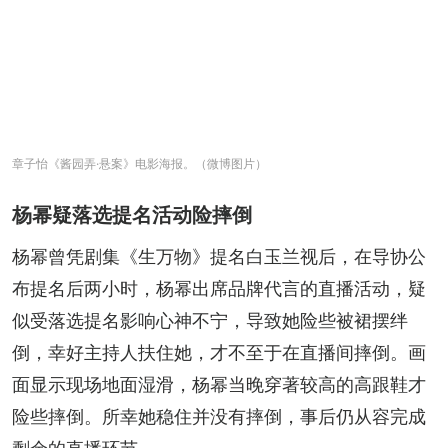
章子怡《酱园弄·悬案》电影海报。（微博图片）
杨幂疑落选提名活动险摔倒
杨幂曾凭剧集《生万物》提名白玉兰视后，在导协公
布提名后两小时，杨幂出席品牌代言的直播活动，疑
似受落选提名影响心神不宁，导致她险些被裙摆绊
倒，幸好主持人扶住她，才不至于在直播间摔倒。画
面显示现场地面湿滑，杨幂当晚穿著较高的高跟鞋才
险些摔倒。所幸她稳住并没有摔倒，事后仍从容完成