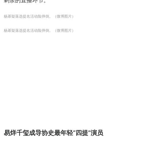
剩余的直播环节。
杨幂疑落选提名活动险摔倒。（微博图片）
杨幂疑落选提名活动险摔倒。（微博图片）
易烊千玺成导协史最年轻“四提”演员