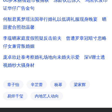
60岁朱丽蒨超市被捕获 冻龄状态惊人 乌黑长发印
证华仔广告金句
何猷君奚梦瑶法国举行婚礼以低调礼服现身晚宴 晒
甜蜜合照劲温馨
李蕴晒家庭度假照疑反击前夫 曾遭罗章冠暗寸忽略
仔女兼背叛婚姻
庞卓欣赴泰考察婚礼场地向未婚夫示爱 深V喱士透
视婚纱大骚身材
章子怡
辛芷蕾
杨幂
梁家辉
易烊千玺
内地艺人动向