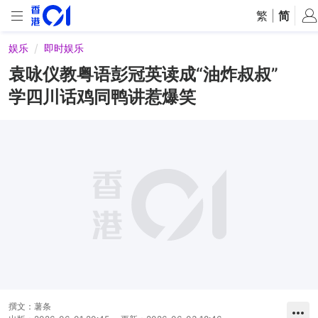
繁
|
简
娱乐
即时娱乐
袁咏仪教粤语彭冠英读成“油炸叔叔”
学四川话鸡同鸭讲惹爆笑
撰文：
薯条