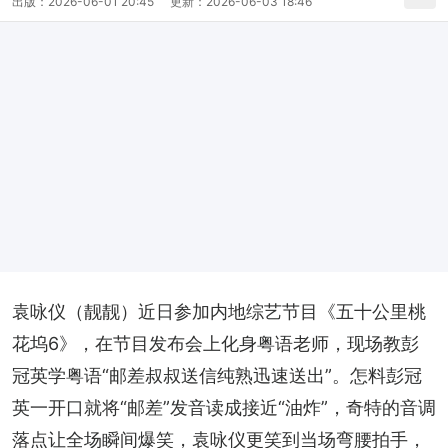
出版：
2026-06-01 20:45
更新：
2026-06-03 18:46
袁咏仪（靓靓）近日参加内地综艺节目《五十公里桃
花坞6》，在节目发布会上化身粤语老师，现场教彭
冠英学粤语“邮差叔叔送信纯熟迅速送出”。怎料彭冠
英一开口就将“邮差”发音读成接近“油炸”，奇特的音调
落点让全场瞬间爆笑，袁咏仪更笑到当场弯腰拍手，