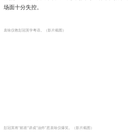
场面十分失控。
袁咏仪教彭冠英学粤语。（影片截图）
彭冠英将“邮差”讲成“油炸”惹袁咏仪爆笑。（影片截图）