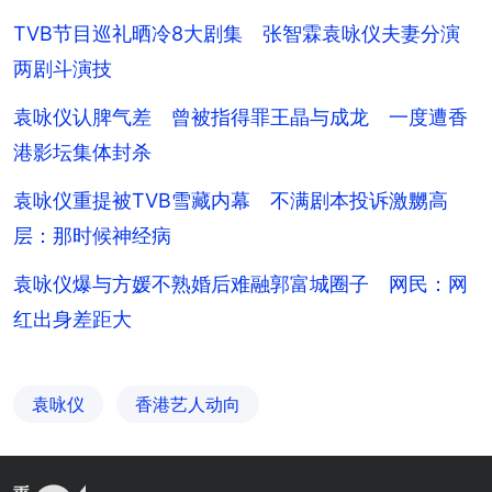
TVB节目巡礼晒冷8大剧集 张智霖袁咏仪夫妻分演
两剧斗演技
袁咏仪认脾气差 曾被指得罪王晶与成龙 一度遭香
港影坛集体封杀
袁咏仪重提被TVB雪藏内幕 不满剧本投诉激嬲高
层：那时候神经病
袁咏仪爆与方媛不熟婚后难融郭富城圈子 网民：网
红出身差距大
袁咏仪
香港艺人动向