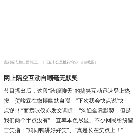
直到徐志胜出面纠正。（《五十公里桃花坞5》节目截图）
网上隔空互动自嘲毫无默契
节目播出后，这段“跨服聊天”的搞笑互动迅速登上热
搜。贺峻霖在微博幽默自嘲：“下次我会快点说‘快
点’的！”而袁咏仪亦发文调侃：“沟通全靠默契，但是
我们两个半点没有”，直率本色尽显。不少网民纷纷留
言笑指：“鸡同鸭讲好好笑”、“真是长在笑点上！”