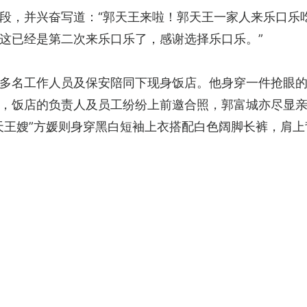
段，并兴奋写道：“郭天王来啦！郭天王一家人来乐口乐
这已经是第二次来乐口乐了，感谢选择乐口乐。”
多名工作人员及保安陪同下现身饭店。他身穿一件抢眼
，饭店的负责人及员工纷纷上前邀合照，郭富城亦尽显
天王嫂”方媛则身穿黑白短袖上衣搭配白色阔脚长裤，肩