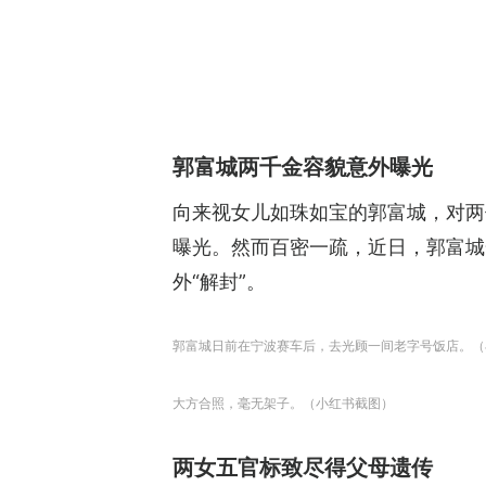
郭富城两千金容貌意外曝光
向来视女儿如珠如宝的郭富城，对两
曝光。然而百密一疏，近日，郭富城
外“解封”。
郭富城日前在宁波赛车后，去光顾一间老字号饭店。（
大方合照，毫无架子。（小红书截图）
两女五官标致尽得父母遗传