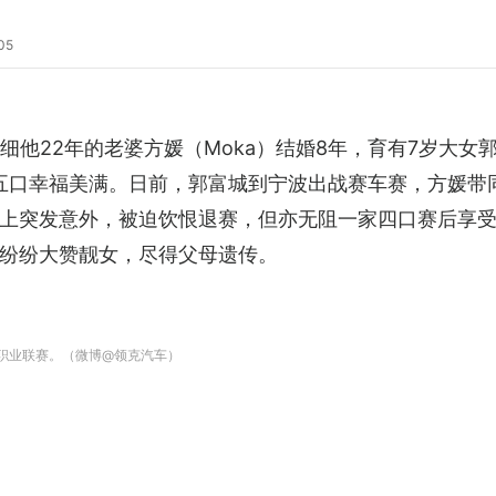
05
细他22年的老婆方媛（Moka）结婚8年，育有7岁大女郭咏
yl，一家五口幸福美满。日前，郭富城到宁波出战赛车赛，方
上突发意外，被迫饮恨退赛，但亦无阻一家四口赛后享
纷纷大赞靓女，尽得父母遗传。
场地职业联赛。（微博@领克汽车）