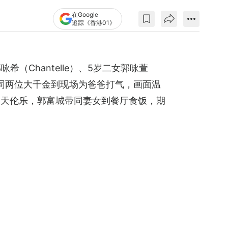
在Google
追踪《香港01》
希（Chantelle）、5岁二女郭咏萱
媛带同两位大千金到现场为爸爸打气，画面温
受天伦乐，郭富城带同妻女到餐厅食饭，期