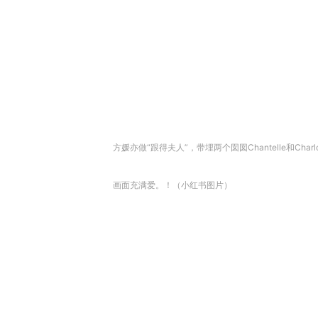
方媛亦做“跟得夫人”，带埋两个囡囡Chantelle和Charlo
画面充满爱。！（小红书图片）