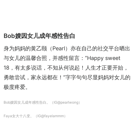
Bob嫂因女儿成年感性告白
身为妈妈的黄乙颐（Pearl）亦在自己的社交平台晒出
与女儿的温馨合照，并感性留言：“Happy sweet 
18，有太多说话，不知从何说起！人生才正要开始，
勇敢尝试，家永远都在！”字字句句尽显妈妈对女儿的
极度疼爱。
Bob嫂因女儿成年感性告白。（IG@pearlwong）
Faya女大十八变。（IG@fayelammm）