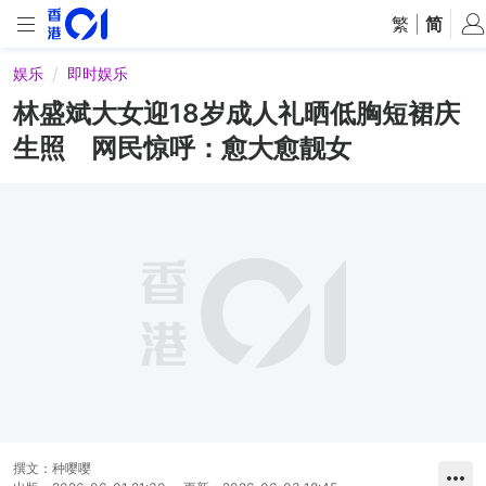
繁
|
简
娱乐
即时娱乐
林盛斌大女迎18岁成人礼晒低胸短裙庆
生照 网民惊呼：愈大愈靓女
撰文：
种嘤嘤