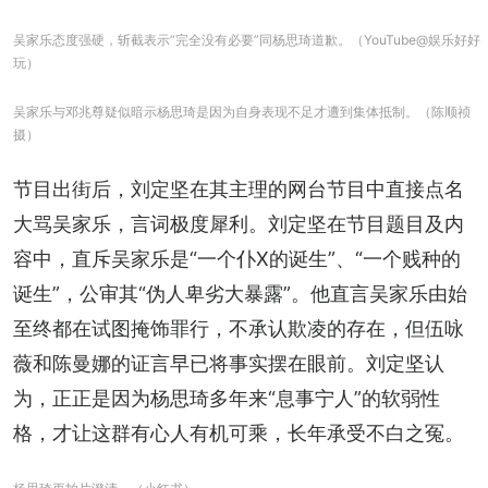
吴家乐态度强硬，斩截表示“完全没有必要”同杨思琦道歉。（YouTube@娱乐好好
玩）
吴家乐与邓兆尊疑似暗示杨思琦是因为自身表现不足才遭到集体抵制。（陈顺祯
摄）
节目出街后，刘定坚在其主理的网台节目中直接点名
大骂吴家乐，言词极度犀利。刘定坚在节目题目及内
容中，直斥吴家乐是“一个仆X的诞生”、“一个贱种的
诞生”，公审其“伪人卑劣大暴露”。他直言吴家乐由始
至终都在试图掩饰罪行，不承认欺凌的存在，但伍咏
薇和陈曼娜的证言早已将事实摆在眼前。刘定坚认
为，正正是因为杨思琦多年来“息事宁人”的软弱性
格，才让这群有心人有机可乘，长年承受不白之冤。