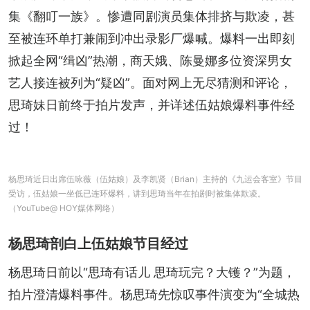
集《翻叮一族》。惨遭同剧演员集体排挤与欺凌，甚
至被连环单打兼闹到冲出录影厂爆喊。爆料一出即刻
掀起全网“缉凶”热潮，商天娥、陈曼娜多位资深男女
艺人接连被列为“疑凶”。面对网上无尽猜测和评论，
思琦妹日前终于拍片发声，并详述伍姑娘爆料事件经
过！
杨思琦近日出席伍咏薇（伍姑娘）及李凯贤（Brian）主持的《九运会客室》节目
受访，伍姑娘一坐低已连环爆料，讲到思琦当年在拍剧时被集体欺凌。
（YouTube@ HOY媒体网络）
杨思琦剖白上伍姑娘节目经过
杨思琦日前以“思琦有话儿 思琦玩完？大镬？”为题，
拍片澄清爆料事件。杨思琦先惊叹事件演变为“全城热