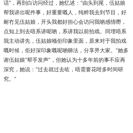
话”，再剖白访问经过，她忆述：“由头到尾，伍姑娘
帮我讲出呢件事，好重要嘅人，纯粹我去到节目，好
耐冇见伍姑娘，开头我都好担心会访问我啲感情嘢，
点知上到去唔系讲呢啲，系讲我以前拍戏。同埋唔系
我主动讲先，伍姑娘喺佢印象里面，原来对于我拍戏
嘅时候，佢好深印象嘅呢啲睇法，分享畀大家。”她多
谢伍姑娘“帮手发声”，但她认为十多年前的事不应再
深究，她说：“过去就过去咗，唔需要花咁多时间研
究。”