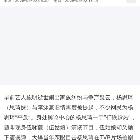
出版：
2026-06-02 06:00
更新：
2026-06-03 18:44
早前艺人施明逝世闹出家族纠纷与争产疑云，杨思琦
（思琦妹）与李泳豪旧情再度被提起，不少网民为杨
思琦“平反”。身处舆论中心的杨思琦一于“打铁趁热”，
随即现身伍咏薇（伍姑娘）清谈节目，伍姑娘却又抛
下震撼弹，大爆当年亲眼目击杨思琦在TVB片场拍剧