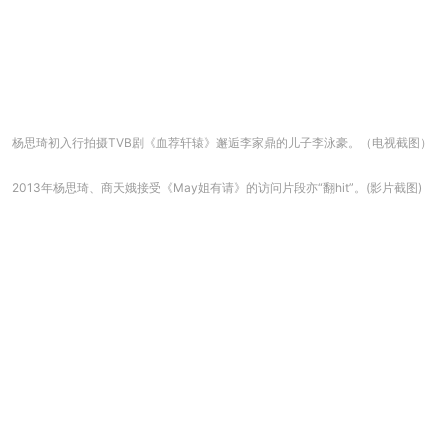
杨思琦初入行拍摄TVB剧《血荐轩辕》邂逅李家鼎的儿子李泳豪。（电视截图）
2013年杨思琦、商天娥接受《May姐有请》的访问片段亦“翻hit”。(影片截图)