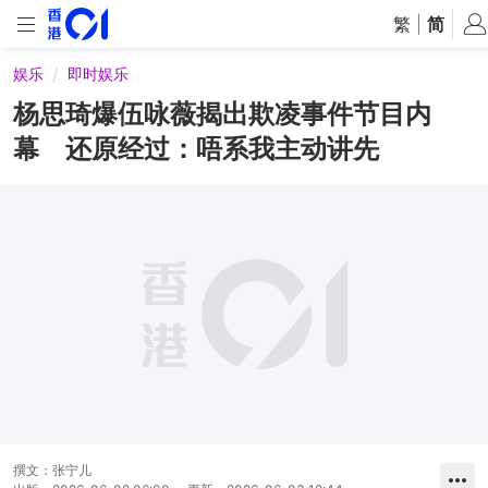
繁
|
简
娱乐
即时娱乐
杨思琦爆伍咏薇揭出欺凌事件节目内
幕 还原经过：唔系我主动讲先
撰文：
张宁儿