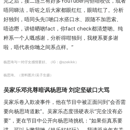
完之后，接二连三有好多YouTuber同佢唔咬弦，或者
唔同睇法，听咗之后大家都眼红红，眼睛红了。分析
好独到，唔同头先𠮶啲口水搭口水、跟随不加思索、
唔谂嘢，讲错晒啲fact，你fact check都清楚啲。纯
粹系一个人嘅感谢，分析得咁独到，我梗系要多谢
啦，唔代表你哋之间系点样。”
杨思琦与一对仔女感情要好。（IG：@szekikk）
杨思琦。（资料图片/吴子生摄）
吴家乐邓兆尊暗讽杨思琦 刘定坚破口大骂
吴家乐卷入欺凌事件，他在节目中被正面问到“会否需
要向杨思琦道歉”。吴家乐态度强硬表示“完全没有必
要”，更在节目中公开向杨思琦挑机：“如果佢真系要
讲，可以上嚟我哋《娱乐好好玩》，我请返当年有关