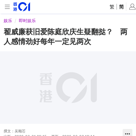
繁
|
简
娱乐
即时娱乐
翟威廉获旧爱陈庭欣庆生疑翻挞？ 两
人感情劲好每年一定见两次
撰文：
吴顺芯