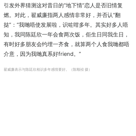
引发外界猜测这对昔日的“地下情”恋人是否旧情复
燃。对此，翟威廉指两人感情非常好，并否认“翻
挞”：“我哋唔使发展啦，识咗咁多年。其实好多人唔
知，我同陈廷欣一年会食两次饭，佢生日同我生日，
有时好多朋友会约埋一齐食，就算两个人食我哋都唔
介意，因为我哋真系好friend。”
翟威廉表示与陈廷欣相识多年感情要好。（陈顺祯 摄）