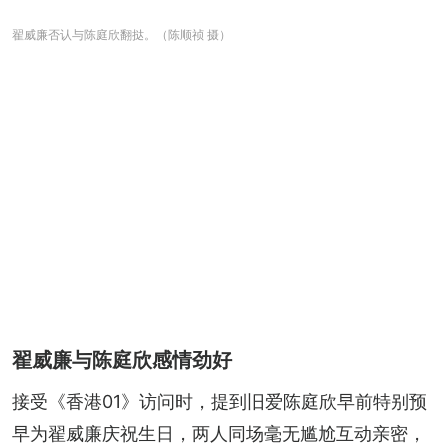
翟威廉否认与陈庭欣翻挞。（陈顺祯 摄）
翟威廉与陈庭欣感情劲好
接受《香港01》访问时，提到旧爱陈庭欣早前特别预
早为翟威廉庆祝生日，两人同场毫无尴尬互动亲密，