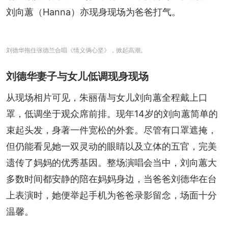
刘向蕙（Hanna）亦现身现场为爸爸打气。
刘德华拖住张德兰合唱《情义俩心坚》，掀起高潮。
刘德华妻子与女儿低调现身现场
从现场相片可见，朱丽蒨与女儿刘向蕙全程戴上口
罩，低调坐于观众席前排。现年14岁的刘向蕙简单的
束起头发，身著一件宽松的外套。尽管有口罩遮掩，
但仍能看见她一双灵动的眼睛以及立体的五官，完美
遗传了妈妈的优秀基因。整场演唱会当中，刘向蕙大
多数时间都安静的陪在妈妈身边，当爸爸刘德华在台
上表演时，她便举起手机为爸爸录影留念，场面十分
温馨。