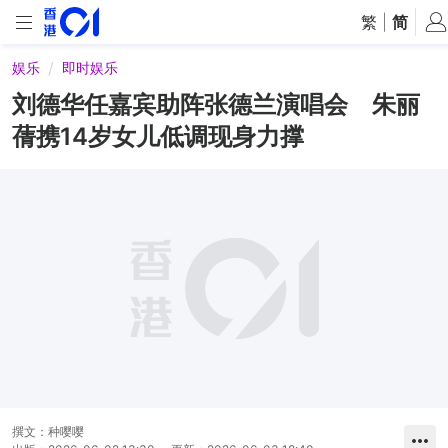
繁
|
简
娱乐
即时娱乐
刘德华任嘉宾助阵张德兰演唱会 朱丽
蒨携14岁女儿低调现身力撑
撰文：
种嘤嘤