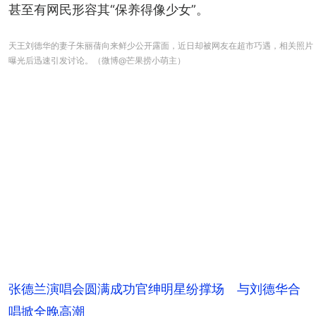
甚至有网民形容其“保养得像少女”。
天王刘德华的妻子朱丽蒨向来鲜少公开露面，近日却被网友在超市巧遇，相关照片
曝光后迅速引发讨论。（微博@芒果捞小萌主）
张德兰演唱会圆满成功官绅明星纷撑场 与刘德华合
唱掀全晚高潮