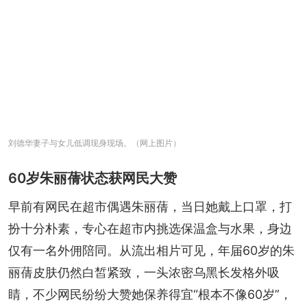
刘德华妻子与女儿低调现身现场。（网上图片）
60岁朱丽蒨状态获网民大赞
早前有网民在超市偶遇朱丽蒨，当日她戴上口罩，打
扮十分朴素，专心在超市内挑选保温盒与水果，身边
仅有一名外佣陪同。从流出相片可见，年届60岁的朱
丽蒨皮肤仍然白皙紧致，一头浓密乌黑长发格外吸
睛，不少网民纷纷大赞她保养得宜“根本不像60岁”，