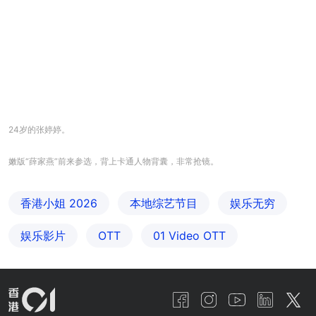
24岁的张婷婷。
嫩版“薛家燕”前来参选，背上卡通人物背囊，非常抢镜。
香港小姐 2026
本地综艺节目
娱乐无穷
娱乐影片
OTT
01‌ ‌Video‌ ‌OTT