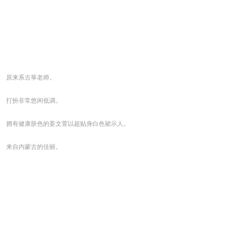
原来系古筝老师。
打扮非常悠闲低调。
拥有健康肤色的姜文萱以超贴身白色裙示人。
来自内蒙古的佳丽。