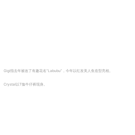
Gigi指去年被改了有趣花名“Labubu”，今年以红发美人鱼造型亮相。
Crystal以T恤牛仔裤现身。