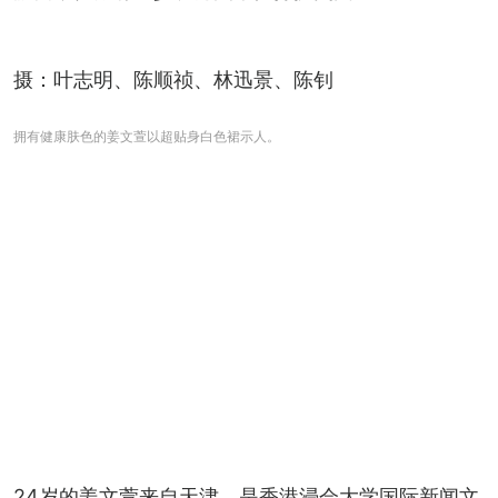
摄：叶志明、陈顺祯、林迅景、陈钊
拥有健康肤色的姜文萱以超贴身白色裙示人。
24岁的姜文萱来自天津，是香港浸会大学国际新闻文