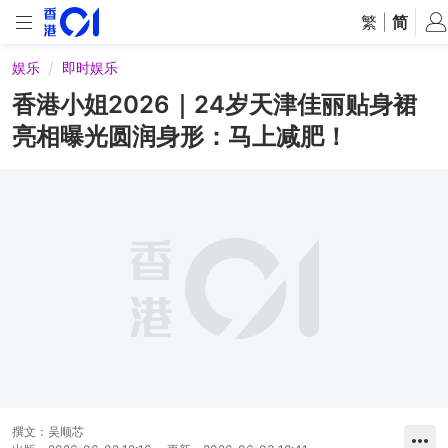
繁
|
简
娱乐
即时娱乐
香港小姐2026｜24岁天津佳丽贴身裙
亮相曝光圆润身形：马上减肥！
撰文：
吴顺芯