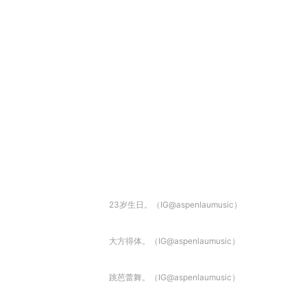
23岁生日。（IG@aspenlaumusic）
大方得体。（IG@aspenlaumusic）
跳芭蕾舞。（IG@aspenlaumusic）