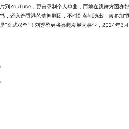
到YouTube，更曾录制个人单曲，而她在跳舞方面亦
书，还入选香港芭蕾舞剧团，不时到各地演出，曾参加“国
“文武双全”！刘秀盈更将兴趣发展为事业，2024年3月在
c）
c）