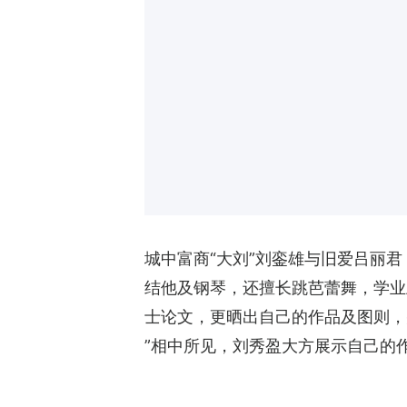
城中富商“大刘”刘銮雄与旧爱吕丽君
结他及钢琴，还擅长跳芭蕾舞，学业
士论文，更晒出自己的作品及图则，并写道：“Master'
”相中所见，刘秀盈大方展示自己的