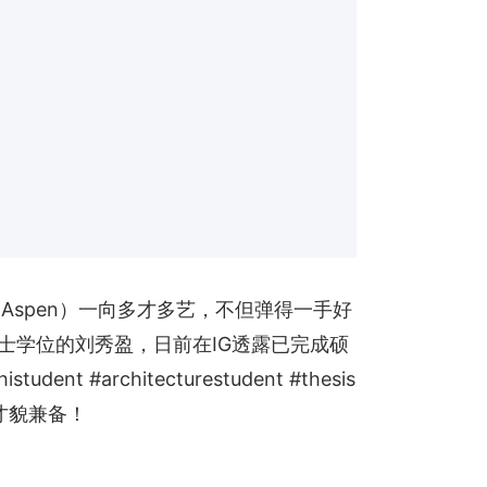
Aspen）一向多才多艺，不但弹得一手好
士学位的刘秀盈，日前在IG透露已完成硕
nt #architecturestudent #thesis 
才貌兼备！