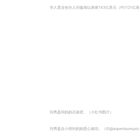
华人置业创办人刘銮雄以身家143亿美元（约1121亿港元
刘秀盈同妈妈吕丽君。（小红书图片）
刘秀盈自小得到妈妈悉心栽培。（IG@aspenlaumusi