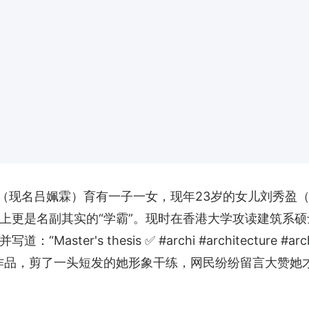
（现名吕姵霖）育有一子一女，现年23岁的女儿刘秀盈（
上更是名副其实的“学霸”。现时在香港大学攻读建筑系硕
s thesis ✅ #archi #architecture #archistude
作品，剪了一头短发的她形象干练，网民纷纷留言大赞她