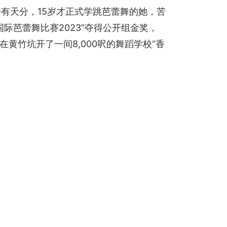
好有天分，15岁才正式学跳芭蕾舞的她，苦
际芭蕾舞比赛2023”夺得公开组金奖，
黄竹坑开了一间8,000呎的舞蹈学校“香