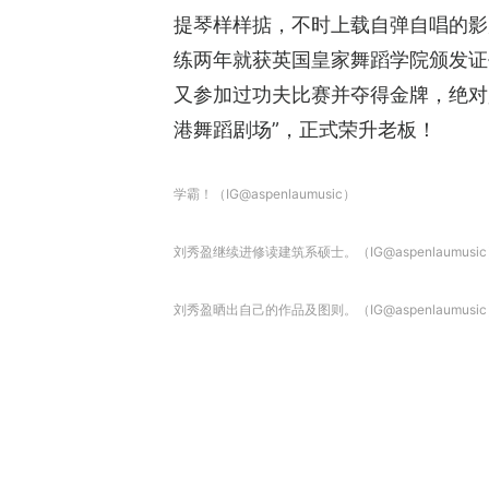
提琴样样掂，不时上载自弹自唱的影片
练两年就获英国皇家舞蹈学院颁发证
又参加过功夫比赛并夺得金牌，绝对是
港舞蹈剧场”，正式荣升老板！
学霸！（IG@aspenlaumusic）
刘秀盈继续进修读建筑系硕士。（IG@aspenlaumusi
刘秀盈晒出自己的作品及图则。（IG@aspenlaumusi